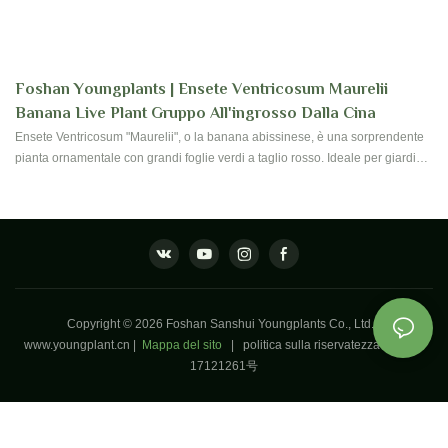
Foshan Youngplants | Ensete Ventricosum Maurelii
Banana Live Plant Gruppo All'ingrosso Dalla Cina
Ensete Ventricosum "Maurelii", o la banana abissinese, è una sorprendente
pianta ornamentale con grandi foglie verdi a taglio rosso. Ideale per giardini
o contenitori a tema tropicale, prospera in pieno sole e climi caldi.
Disponibile come piante di coltura tissutale, garantisce aggiunte sane e prive
di malattie al tuo paesaggio
Copyright © 2026 Foshan Sanshui Youngplants Co., Ltd. -
www.youngplant.cn
|
Mappa del sito
|
politica sulla riservatezza
粤ICP备
17121261号