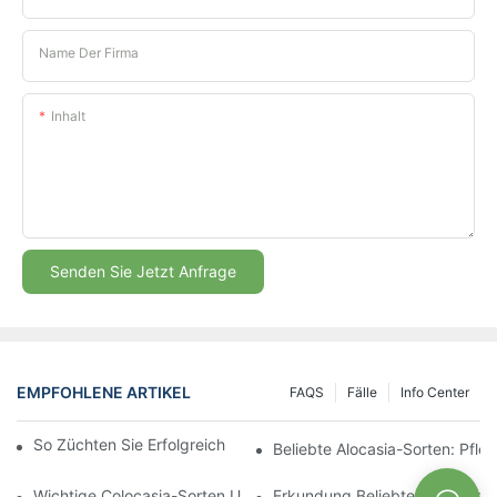
Name Der Firma
Inhalt
Senden Sie Jetzt Anfrage
EMPFOHLENE ARTIKEL
FAQS
Fälle
Info Center
So Züchten Sie Erfolgreich Starke Aglaonema-Setzlinge
Beliebte Alocasia-Sorten: Pfl
Wichtige Colocasia-Sorten Und Ihre Wachstumsbedürfnisse
Erkundung Beliebter Apheland