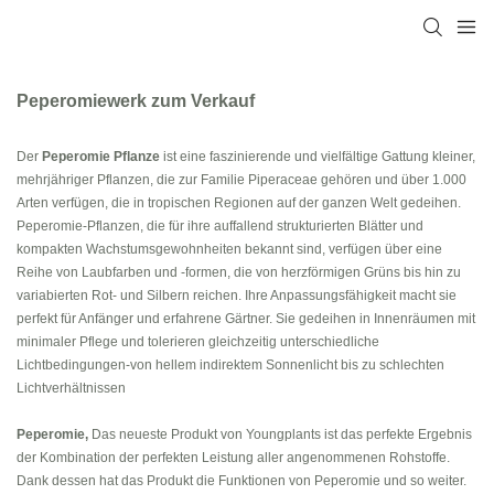
Peperomiewerk zum Verkauf
Der
Peperomie Pflanze
ist eine faszinierende und vielfältige Gattung kleiner,
mehrjähriger Pflanzen, die zur Familie Piperaceae gehören und über 1.000
Arten verfügen, die in tropischen Regionen auf der ganzen Welt gedeihen.
Peperomie-Pflanzen, die für ihre auffallend strukturierten Blätter und
kompakten Wachstumsgewohnheiten bekannt sind, verfügen über eine
Reihe von Laubfarben und -formen, die von herzförmigen Grüns bis hin zu
variabierten Rot- und Silbern reichen. Ihre Anpassungsfähigkeit macht sie
perfekt für Anfänger und erfahrene Gärtner. Sie gedeihen in Innenräumen mit
minimaler Pflege und tolerieren gleichzeitig unterschiedliche
Lichtbedingungen-von hellem indirektem Sonnenlicht bis zu schlechten
Lichtverhältnissen
Peperomie,
Das neueste Produkt von Youngplants ist das perfekte Ergebnis
der Kombination der perfekten Leistung aller angenommenen Rohstoffe.
Dank dessen hat das Produkt die Funktionen von Peperomie und so weiter.