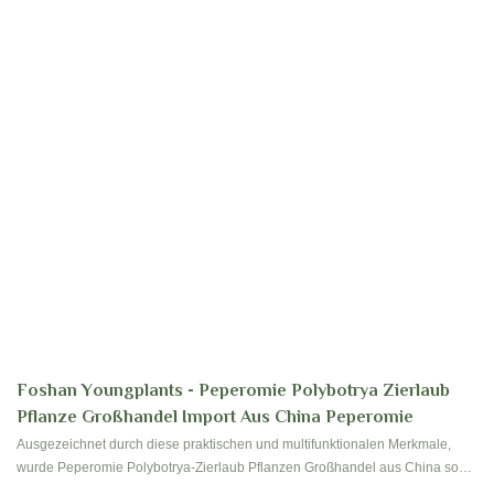
Foshan Youngplants - Peperomie Polybotrya Zierlaub
Pflanze Großhandel Import Aus China Peperomie
Ausgezeichnet durch diese praktischen und multifunktionalen Merkmale,
wurde Peperomie Polybotrya-Zierlaub Pflanzen Großhandel aus China so
zugelassen, dass sie auf dem Gebiet der Blume verwendet werden &