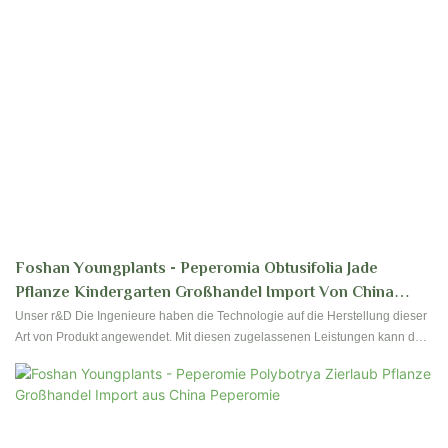
Foshan Youngplants - Peperomia Obtusifolia Jade
Pflanze Kindergarten Großhandel Import Von China
Peperomia
Unser r&D Die Ingenieure haben die Technologie auf die Herstellung dieser
Art von Produkt angewendet. Mit diesen zugelassenen Leistungen kann das
Produkt weit verbreitet auf dem Gebiet der Blume gefunden werden &
Gartenpflanze.