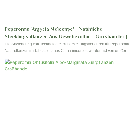
Peperomia 'Argyeia Meloenpe' – Natürliche
Stecklingspflanzen Aus Gewebekultur – Großhändler |
Foshan Youngplants
Die Anwendung von Technologie im Herstellungsverfahren für Peperomia-
Naturpflanzen im Tablett, die aus China importiert werden, ist von großer
Bedeutung. Im Bereich der Blumen- und Gartenpflanzen findet das Produkt
breite Akzeptanz.