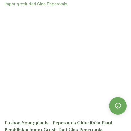
banyak manfaat akan dibawa oleh orang -orang di berbagai bidang.
Foshan Youngplants - Peperomia Obtusifolia Plant
Pembibitan Impor Grosir Dari Cina Peperomia