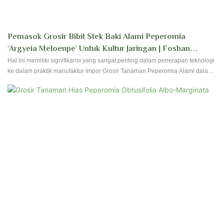
Pemasok Grosir Bibit Stek Baki Alami Peperomia
'Argyeia Meloenpe' Untuk Kultur Jaringan | Foshan
Youngplants
Hal ini memiliki signifikansi yang sangat penting dalam penerapan teknologi
ke dalam praktik manufaktur Impor Grosir Tanaman Peperomia Alami dalam
Baki dari China. Di bidang Tanaman Bunga & Berkebun, produk ini diterima
secara luas.