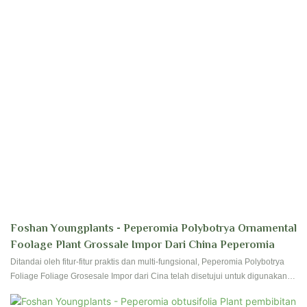
Foshan Youngplants - Peperomia Polybotrya Ornamental
Foolage Plant Grossale Impor Dari China Peperomia
Ditandai oleh fitur-fitur praktis dan multi-fungsional, Peperomia Polybotrya
Foliage Foliage Grosesale Impor dari Cina telah disetujui untuk digunakan di
lapangan (s) bunga & Pabrik berkebun. Diharapkan bahwa semakin banyak
orang akan mengenalinya karena kinerjanya yang kuat dan juga lebih