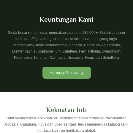
Keuntungan Kami
Skala besar rumah kaca: mencakup total luas 135.000㎡ Output tahunan
lebih dari 80 juta dengan kualitas stabil dan varietas yang kaya.
Varietas yang kaya: Philodendron, Alocasia, Caladium, Aglaonema,
Diefffenbachia, Spathiphyllum, Calathea, Fern, Fittonia, Syngonium,
Peperomia, Tanaman Carnivora, Dracaena, Ficus, dan Schefflera
Hubungi Sekarang
Kekuatan Inti
Kami menawarkan lebih dari 50+ varietas tanaman termasuk Philodendron,
Alocasia, Caladium, Ficus dan Species Rare, terus memperluas katalog kami
berdasarkan tren hortikultura global.