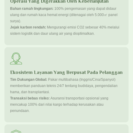
Operasi Yang Digerakkan Oleh Keberlanjutan
Bahan ramah lingkungan:
100% pengemasan yang dapat didaur
ulang dan rumah kaca hemat energi (ditenagai oleh 5.000㎡ panel
surya).
Jejak karbon rendah:
Mengurangi emisi CO2 sebesar 40% melalui
sistem logistik dan daur ulang air yang dioptimalkan.
Ekosistem Layanan Yang Berpusat Pada Pelanggan
Tim Dukungan Global:
Pakar multibahasa (Inggris/Cina/Spanyol)
memberikan panduan teknis 24/7 tentang budidaya, pengendalian
hama, dan transplantasi.
Transaksi bebas risiko:
Asuransi transportasi opsional yang
mencakup 100% dari nilai kargo terhadap kerusakan atau
penundaan.