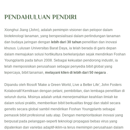
PENDAHULUAN PENDIRI
Xionghui Jiang (John), adalah pemimpin visioner dan pelopor dalam
bioteknologi tanaman, yang berspesialisasi dalam perlindungan tanaman
dan budaya jaringan dengan
lebih dari 30 tahun
penelitian dan inovasi
khusus. Lulusan Universitas Barat Daya, ia telah berada di garis depan
dalam memajukan solusi hortikultura berkelanjutan sejak mendirikan Foshan
Youngplants pada tahun 2008. Sebagai kekuatan pendorong industri, ia
telah memposisikan perusahaan sebagai penyedia bibit global yang
tepercaya, bibit tanaman,
melayani klien di lebih dari 50 negara
.
Dipandu oleh filosofi 'Make a Green World, Live a Better Life', John Fosters
Kolaboratif Kemitraan dengan petani, pembibitan, dan lembaga penelitian di
seluruh dunia. Misinya adalah untuk menerjemahkan keahlian ilmiah ke
dalam solusi praktis, memberikan bibit berkualitas tinggi dan stabil secara
genetis secara global sambil mendirikan Foshan Youngplants sebagai
pemasok bibit profesional satu atap. Dengan memprioritaskan inovasi yang
berpusat pada pelanggan-seperti teknologi propagasi bebas virus yang
dipatenkan dan varietas adaptif-iklim-ia terus memimpin perusahaan dalam