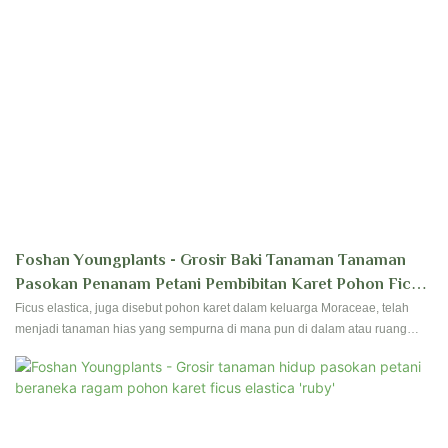
Foshan Youngplants - Grosir Baki Tanaman Tanaman
Pasokan Penanam Petani Pembibitan Karet Pohon Ficus
Elastica 'Sofia'
Ficus elastica, juga disebut pohon karet dalam keluarga Moraceae, telah
menjadi tanaman hias yang sempurna di mana pun di dalam atau ruang
kami yang dapat berlaku karena kemudahan perawatan dan dedaunan
mereka. Foshan Youngplants menghasilkan ficus berkualitas tinggi sejak
pendirian dimulai. Hubungi kami untuk memiliki reservasi dan perkebunan
untuk pembibitan Anda!