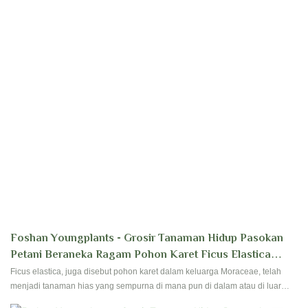
Foshan Youngplants - Grosir Tanaman Hidup Pasokan
Petani Beraneka Ragam Pohon Karet Ficus Elastica
'ruby'
Ficus elastica, juga disebut pohon karet dalam keluarga Moraceae, telah
menjadi tanaman hias yang sempurna di mana pun di dalam atau di luar
ruangan karena kemudahan perawatan dan dedaunan mereka. Foshan