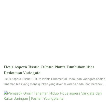
Ficus Aspera Tissue Culture Plants Tumbuhan Hias
Dedaunan Variegata
Ficus Aspera Tissue Culture Plants Ornamental Dedaunan Variegata adalah
tanaman hias yang menakjubkan yang dikenal karena dedaunan beraneka
ragamnya, menambahkan sentuhan kecerahan dan keindahan pada ruang
indoor atau outdoor mana pun. Tanaman yang dikultur jaringan ini mudah
dirawat dan sangat cocok untuk menambahkan semburat warna ke rumah
atau kebun Anda