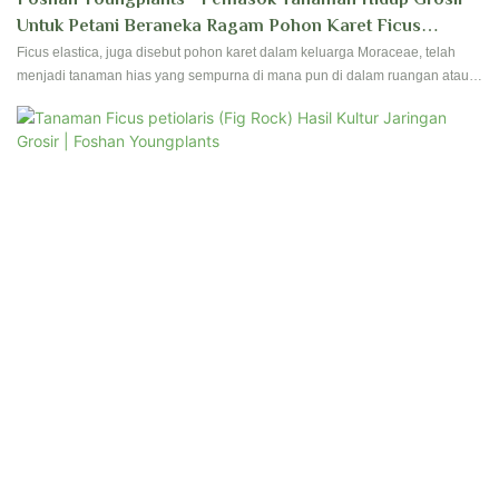
Untuk Petani Beraneka Ragam Pohon Karet Ficus
Elastica 'tineke'
Ficus elastica, juga disebut pohon karet dalam keluarga Moraceae, telah
menjadi tanaman hias yang sempurna di mana pun di dalam ruangan atau
ruang kami karena kemudahan perawatan dan dedaunan mereka. Foshan
Youngplants menghasilkan ficus berkualitas tinggi sejak pendirian dimulai.
Hubungi kami untuk memiliki reservasi dan perkebunan untuk pembibitan
Anda!