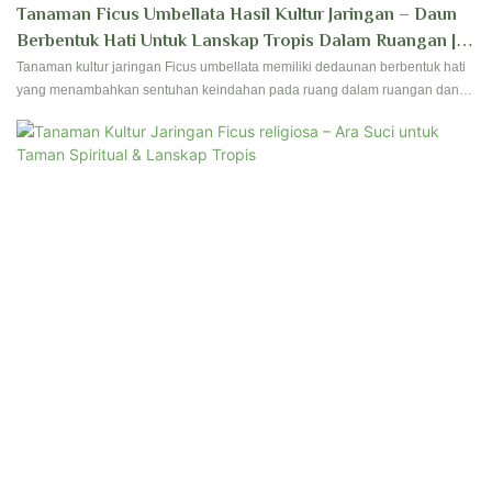
Tanaman Ficus Umbellata Hasil Kultur Jaringan – Daun
Berbentuk Hati Untuk Lanskap Tropis Dalam Ruangan |
Foshan Youngplants
Tanaman kultur jaringan Ficus umbellata memiliki dedaunan berbentuk hati
yang menambahkan sentuhan keindahan pada ruang dalam ruangan dan
lanskap tropis. Tanaman ini ideal untuk menciptakan lingkungan yang
rimbun dan hijau di rumah atau taman Anda.