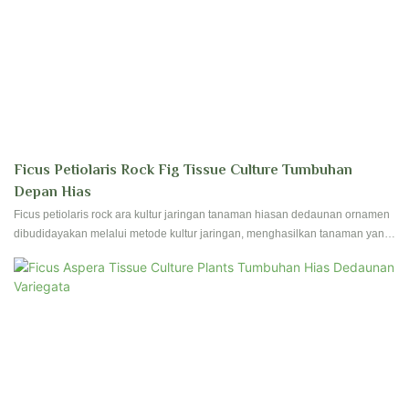
Ficus Petiolaris Rock Fig Tissue Culture Tumbuhan
Depan Hias
Ficus petiolaris rock ara kultur jaringan tanaman hiasan dedaunan ornamen
dibudidayakan melalui metode kultur jaringan, menghasilkan tanaman yang
sehat dan bersemangat dengan dedaunan dekoratif. Tanaman ini sangat
ideal untuk menambahkan sentuhan tanaman hijau ke ruang atau
pengaturan taman dalam ruangan