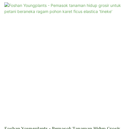
tropis yang berani yang meningkatkan keindahan ruang apa pun. Teknik
budidaya canggih kami memastikan pertumbuhan yang stabil, pola daun
yang cerah, dan sistem akar yang kuat. Ficus aspera menjanjikan daya
tahan dan dampak visual, baik untuk kenikmatan pribadi maupun lansekap
komersial.
Foshan Youngplants - Pemasok Tanaman Hidup Grosir