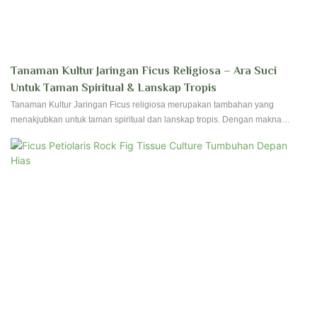
Tanaman Kultur Jaringan Ficus Religiosa – Ara Suci
Untuk Taman Spiritual & Lanskap Tropis
Tanaman Kultur Jaringan Ficus religiosa merupakan tambahan yang
menakjubkan untuk taman spiritual dan lanskap tropis. Dengan makna
sakralnya dan dedaunan yang rimbun dan berwarna-warni, tanaman ini
menghadirkan rasa ketenangan dan kedamaian di ruang luar mana pun.