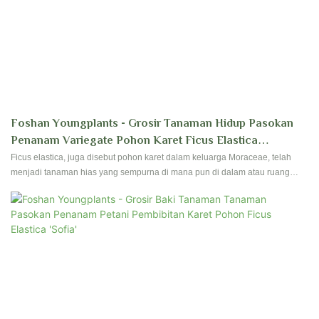
Foshan Youngplants - Grosir Tanaman Hidup Pasokan
Penanam Variegate Pohon Karet Ficus Elastica
Shivereana Moonshine
Ficus elastica, juga disebut pohon karet dalam keluarga Moraceae, telah
menjadi tanaman hias yang sempurna di mana pun di dalam atau ruang
kami yang dapat berlaku karena kemudahan perawatan dan dedaunan
mereka. Foshan Youngplants menghasilkan ficus berkualitas tinggi sejak
pendirian dimulai. Hubungi kami untuk memiliki reservasi dan perkebunan
untuk pembibitan Anda!