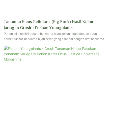
Tanaman Ficus Petiolaris (Fig Rock) Hasil Kultur
Jaringan Grosir | Foshan Youngplants
Pohon ini memiliki batang berwarna hijau kekuningan dengan daun
berbentuk hati berwarna hijau cerah yang ditandai dengan urat berwarna
merah muda dan merah serta bercak putih di bagian bawahnya. Pohon ini
tumbuh subur dengan sinar matahari sedang dan naungan sebagian,
pertumbuhannya lambat. Meskipun bunganya berwarna hijau dengan bintik-
bintik merah, bunga tersebut jarang mekar jika ditanam.