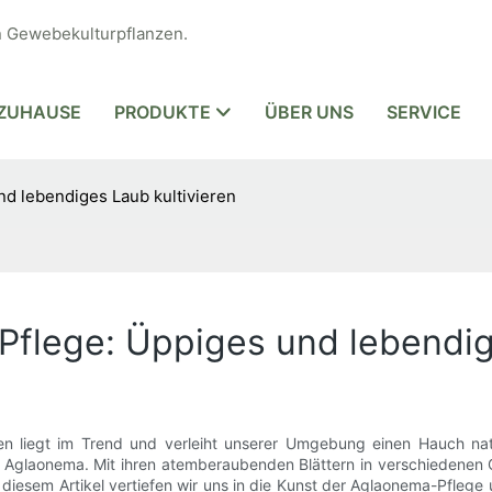
n Gewebekulturpflanzen.
ZUHAUSE
PRODUKTE
ÜBER UNS
SERVICE
d lebendiges Laub kultivieren
flege: Üppiges und lebendig
en liegt im Trend und verleiht unserer Umgebung einen Hauch natür
 Aglaonema. Mit ihren atemberaubenden Blättern in verschiedenen G
n diesem Artikel vertiefen wir uns in die Kunst der Aglaonema-Pfleg