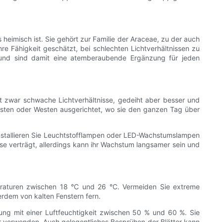
heimisch ist. Sie gehört zur Familie der Araceae, zu der auch
e Fähigkeit geschätzt, bei schlechten Lichtverhältnissen zu
 und sind damit eine atemberaubende Ergänzung für jeden
gt zwar schwache Lichtverhältnisse, gedeiht aber besser und
h Osten oder Westen ausgerichtet, wo sie den ganzen Tag über
 Installieren Sie Leuchtstofflampen oder LED-Wachstumslampen
e verträgt, allerdings kann ihr Wachstum langsamer sein und
raturen zwischen 18 °C und 26 °C. Vermeiden Sie extreme
rdem von kalten Fenstern fern.
ung mit einer Luftfeuchtigkeit zwischen 50 % und 60 %. Sie
ter verwenden. Auch gelegentliches Besprühen der Blätter kann