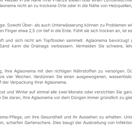
glaonema nicht an zu trockene Orte oder in die Nähe von Heizquellen
ege. Sowohl Über- als auch Unterwässerung können zu Problemen wie
 Finger etwa 2,5 cm tief in die Erde. Fühlt sie sich trocken an, ist es
äuft und sich nicht am Topfboden sammelt. Aglaonema bevorzugt 
Sand kann die Drainage verbessern. Vermeiden Sie schwere, lehm
g, Ihre Aglaonema mit den richtigen Nährstoffen zu versorgen. 
 bis vier Wochen. Verdünnen Sie einen ausgewogenen, wasserlösl
f der Verpackung Ihrer Aglaonema.
 und Winter auf einmal alle zwei Monate oder verzichten Sie ganz
n Sie daran, Ihre Aglaonema vor dem Düngen immer gründlich zu gi
nema-Pflege, um ihre Gesundheit und ihr Aussehen zu erhalten. Unt
en, scharfen Gartenschere. Dies beugt der Ausbreitung von Infektio