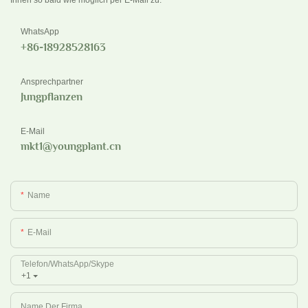
Ihnen so bald wie möglich per E-Mail zu.
WhatsApp
+86-18928528163
Ansprechpartner
Jungpflanzen
E-Mail
mkt1@youngplant.cn
Name
E-Mail
Telefon/WhatsApp/Skype
+1
Name Der Firma