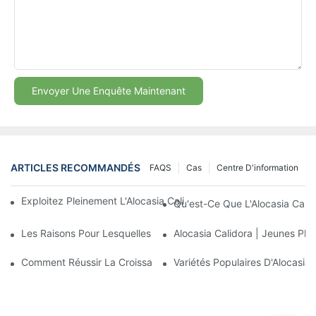
Envoyer Une Enquête Maintenant
ARTICLES RECOMMANDÉS
FAQS
Cas
Centre D'information
Exploitez Pleinement L'Alocasia Calidora Pour Dynamiser Votre E
Qu'est-Ce Que L'Alocasia Calid
Les Raisons Pour Lesquelles Nous Aimons L'alocasia Calidora
Alocasia Calidora | Jeunes Pla
Comment Réussir La Croissance De Jeunes Plants D'Aglaonema
Variétés Populaires D'Alocasia 