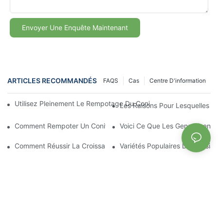
Envoyer Une Enquête Maintenant
ARTICLES RECOMMANDÉS
FAQS
Cas
Centre D'information
Utilisez Pleinement Le Rempotage Du Conifère Chinois Pour Dyn
Les Raisons Pour Lesquelles N
Comment Rempoter Un Conifère Chinois Gratuitement
Voici Ce Que Les Gens Disent
Comment Réussir La Croissance De Jeunes Plants D'Aglaonema
Variétés Populaires D'Alocasia 