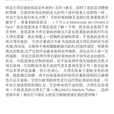
听说大理石瓷砖就是近年来的« 石尚 »教主，得到了各阶层消费者
的青睐，它真的有传说种的这么好吗？或许很多人也和我一样，
对这个说法疑问有点大吧！ 天听到爸妈聊天说我们在老家新房子
建好了，准备妈妈就提议： « ? "Il y a beaucoup de choses à
faire." 然后我觉得这个我应该也了解一下吧，然后就去查阅了有
关资料，发现原来大理石瓷砖的做法只是在普通瓷砖表面打印出
大理石图案，然后再覆上一层釉料后烧制而成，不是真的是用天
然大理石做的。 它的主要成分为多为花岗岩或大理石的碎石为填
充物,用水泥、石膏和不饱和聚酯树脂为粘剂,经搅拌成型、研磨和
抛光后制成,生产过程中会掺杂各种化学物质。所以会对人有一定
的辐射。 听说大面积用大理石瓷砖装饰的房子信号还会比较弱，
其实，与其选择会仿制的瓷砖，还不如选择环保无辐射的天然大
理石装饰，它则既有浑然天成的气质又显得亮堂大气！居住起来
可以非常舒适温馨，舒心也省心。 大理石具备了瓷砖没有的优
势，既防潮又防晒，用于外墙装饰的时候经历暴风雨和烈日暴晒
也不会又影响。它经久耐用的特性还可以打理起来轻松很多，70
年的土地使用权到期以后，它的寿命也不会到期。大理石还发现
有一个很优质的大理石厂家—佛山MoCo Marbre Tuiles ， 品种
还很丰富！相信它12座矿山的实力能随便满足我的需求哦！