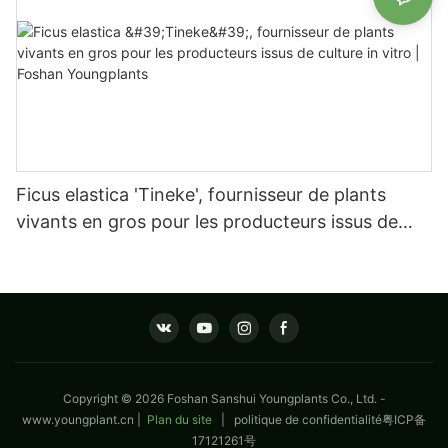
Ficus elastica 'Tineke', fournisseur de plants
vivants en gros pour les producteurs issus de
culture in vitro | Foshan Youngplants
Copyright © 2026 Foshan Sanshui Youngplants Co., Ltd. -
www.youngplant.cn
|
Plan du site
|
politique de confidentialité
粤ICP备
17121261号