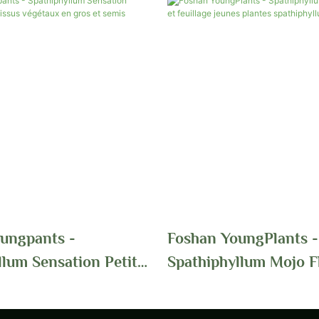
ungpants -
Foshan YoungPlants -
llum Sensation Petite
Spathiphyllum Mojo F
e Tissus Végétaux En
Et Feuillage Jeunes Pl
emis Spathiphyllum
Spathiphyllum