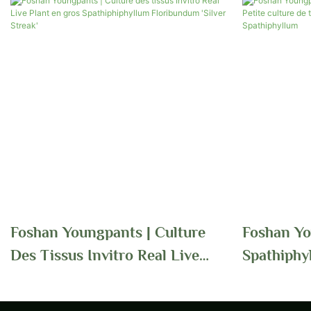
Foshan Youngpants | Culture
Foshan Yo
Des Tissus Invitro Real Live
Spathiphy
Plant En Gros Spathiphiphyllum
Culture D
Floribundum 'Silver Streak'
Gros Et S