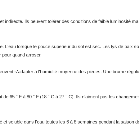
t indirecte. Ils peuvent tolérer des conditions de faible luminosité m
eau lorsque le pouce supérieur du sol est sec. Les lys de paix sont 
ur pour quand arroser.
uvent s'adapter à l'humidité moyenne des pièces. Une brume régulière 
t de 65 ° F à 80 ° F (18 ° C à 27 ° C). Ils n'aiment pas les changeme
é et soluble dans l'eau toutes les 6 à 8 semaines pendant la saison d