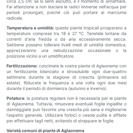
circa 2,5 cm: se lo senti asciutto, è il momento di annaffiare.
Fai attenzione a non lasciare le radici immerse nell'acqua per
periodi prolungati, poiché ciò può portare al marciume
radicale.
Temperatura e umidità:
queste piante tropicali prosperano a
temperature comprese tra 18 e 27 °C. Tenetele lontane da
correnti d'aria fredda o da aria eccessivamente secca.
Sebbene possano tollerare livelli medi di umidità domestica,
apprezzeranno una nebulizzazione occasionale o la
posizione vicino a un umidificatore.
Fertilizzazione:
concimate le vostre piante di Aglaonema con
un fertilizzante bilanciato e idrosolubile ogni due-quattro
settimane durante la stagione di crescita (primavera ed
estate). Riducete la frequenza a una volta ogni due mesi
durante il periodo di dormienza (autunno e inverno).
Potatura:
la potatura regolare non è necessaria per le piante
di Aglaonema. Tuttavia, rimuovere eventuali foglie ingiallite o
danneggiate può favorire una crescita più sana e migliorarne
l'aspetto generale. Utilizzare forbici o cesoie pulite e affilate
per effettuare tagli netti, evitando di strappare le foglie.
Varietà comuni di piante di Aglaonema