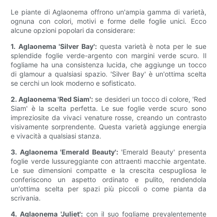
Le piante di Aglaonema offrono un'ampia gamma di varietà,
ognuna con colori, motivi e forme delle foglie unici. Ecco
alcune opzioni popolari da considerare:
1. Aglaonema 'Silver Bay':
questa varietà è nota per le sue
splendide foglie verde-argento con margini verde scuro. Il
fogliame ha una consistenza lucida, che aggiunge un tocco
di glamour a qualsiasi spazio. 'Silver Bay' è un'ottima scelta
se cerchi un look moderno e sofisticato.
2. Aglaonema 'Red Siam':
se desideri un tocco di colore, 'Red
Siam' è la scelta perfetta. Le sue foglie verde scuro sono
impreziosite da vivaci venature rosse, creando un contrasto
visivamente sorprendente. Questa varietà aggiunge energia
e vivacità a qualsiasi stanza.
3. Aglaonema 'Emerald Beauty':
'Emerald Beauty' presenta
foglie verde lussureggiante con attraenti macchie argentate.
Le sue dimensioni compatte e la crescita cespugliosa le
conferiscono un aspetto ordinato e pulito, rendendola
un'ottima scelta per spazi più piccoli o come pianta da
scrivania.
4. Aglaonema 'Juliet':
con il suo fogliame prevalentemente