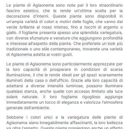
Le piante di Aglaonema sono note per il loro straordinario
fascino estetico, che le rende un'ottima scelta per la
decorazione d'interni. Queste piante sono disponibili in
un'ampia varietà di colori e motivi delle foglie, che vanno dal
verde brillante al rosso intenso, fino a tocchi di argento o
giallo. Il fogliame presenta spesso una splendida variegatura,
con diverse sfumature e venature che aggiungono profondità
e interesse all'aspetto della pianta. Che preferiate un look più
tradizionale o uno stile contemporaneo, troverete una varietà
di Aglaonema adatta ai vostri gusti.
Le piante di Aglaonema sono particolarmente apprezzate per
la loro capacità di prosperare in condizioni di scarsa
illuminazione, il che le rende ideali per gli spazi scarsamente
illuminati della casa o dell'ufficio. Grazie alla loro capacità di
adattarsi a diverse intensità luminose, possono illuminare
qualsiasi stanza, anche quelle con accesso limitato alla luce
solare naturale. Il loro fogliame rigoglioso aggiunge
immediatamente un tocco di eleganza e valorizza l'atmosfera
generale dell'ambiente.
Sebbene i colori unici e la variegatura delle piante di
Aglaonema siano innegabilmente affascinanti, la loro bellezza
va oltre l'aspetto. Queste piante possiedono anche un effetto