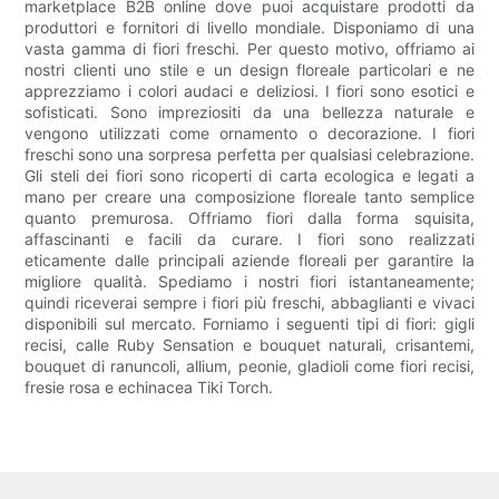
marketplace B2B online dove puoi acquistare prodotti da
produttori e fornitori di livello mondiale. Disponiamo di una
vasta gamma di fiori freschi. Per questo motivo, offriamo ai
nostri clienti uno stile e un design floreale particolari e ne
apprezziamo i colori audaci e deliziosi. I fiori sono esotici e
sofisticati. Sono impreziositi da una bellezza naturale e
vengono utilizzati come ornamento o decorazione. I fiori
freschi sono una sorpresa perfetta per qualsiasi celebrazione.
Gli steli dei fiori sono ricoperti di carta ecologica e legati a
mano per creare una composizione floreale tanto semplice
quanto premurosa. Offriamo fiori dalla forma squisita,
affascinanti e facili da curare. I fiori sono realizzati
eticamente dalle principali aziende floreali per garantire la
migliore qualità. Spediamo i nostri fiori istantaneamente;
quindi riceverai sempre i fiori più freschi, abbaglianti e vivaci
disponibili sul mercato. Forniamo i seguenti tipi di fiori: gigli
recisi, calle Ruby Sensation e bouquet naturali, crisantemi,
bouquet di ranuncoli, allium, peonie, gladioli come fiori recisi,
fresie rosa e echinacea Tiki Torch.