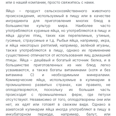
или о нашей компании, просто свяжитесь с нами.
Яйцо – продукт сельскохозяйственного животного
происхождения, используемый в пищу или в качестве
ингредиента для приготовления многих блюд в
большинстве культур мира. Наиболее часто
употребляются куриные яйца, но употребляются в пищу и
яйца других птиц, таких как перепелиные, утиные,
гусиные, страусиные и т.д. Рыбьи яйца, например, икра,
и яйца некоторых рептилий, например, зелёной игуаны,
также употребляются в пищу, однако их применение
существенно отличается от использования яиц домашней
птицы. Яйца – дешёвый и богатый источник белка, и в
большинстве приготовленных из них блюд легко
усваиваются, а также богаты витаминами (хотя и без
витамина С) и необходимыми минералами.
Коммерческие яйца, используемые в кулинарии в
промышленно развитых странах, как правило, не
оплодотворяются, поскольку их большая часть
происходит с промышленных ферм, где петухи
отсутствуют. Независимо от того, оплодотворены они или
нет, их едят или готовят в свежем виде. Однако в
азиатской кулинарии яйца иногда употребляют в пищу в
инкубаторном периоде, например, балут, или