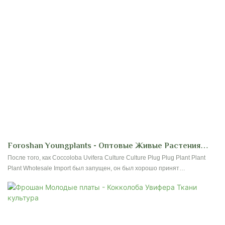
Foroshan Youngplants - Оптовые Живые Растения
Поставщик Для Производителей
После того, как Coccoloba Uvifera Culture Culture Plug Plug Plant Plant
Plant Whotesale Import был запущен, он был хорошо принят
пользователями, и обратная связь на рынке была превосходной, что
действительно решило болевые точки пользователей.