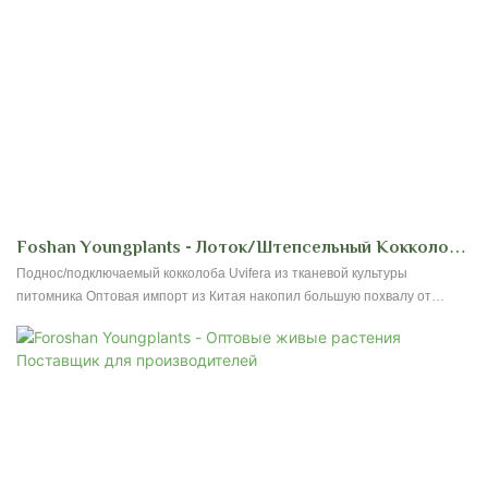
Foshan Youngplants - Лоток/штепсельный Кокколоба
Uvifera Из Тканевой Культуры Питомники Оптовая
Поднос/подключаемый кокколоба Uvifera из тканевой культуры
питомника Оптовая импорт из Китая накопил большую похвалу от
Импорт Из Китая Coccoloba
клиентов, получила хорошие отзывы с рынка и решил болевые точки
клиентов