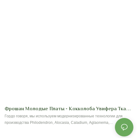
Фрошан Молодые Платы - Кокколоба Увифера Ткани
Культура
Гордо говоря, мы используем модернизированные технологии для
производства Philodendron, Alocasia, Caladium, Aglaonema,
Dieffenbachia, Spathiphyllum, Calathea, Fern, Fittonia, Syngonium,
Peperomia, плотоядных растений, Dracaena, Ficus и Schefflera. В поле