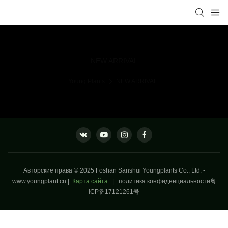
NEW ARRIVAL
Young Plants
NEW ARRIVAL
Авторские права © 2025 Foshan Sanshui Youngplants Co., Ltd. -
www.youngplant.cn
|
Карта сайта
|
политика конфиденциальности
粤
ICP备17121261号