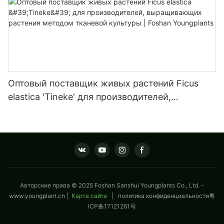
Оптовый поставщик живых растений Ficus
elastica 'Tineke' для производителей,
выращивающих растения методом тканевой
культуры | Foshan Youngplants
Авторские права © 2025 Foshan Sanshui Youngplants Co., Ltd. -
www.youngplant.cn
|
Карта сайта
|
политика конфиденциальности
粤
ICP备17121261号