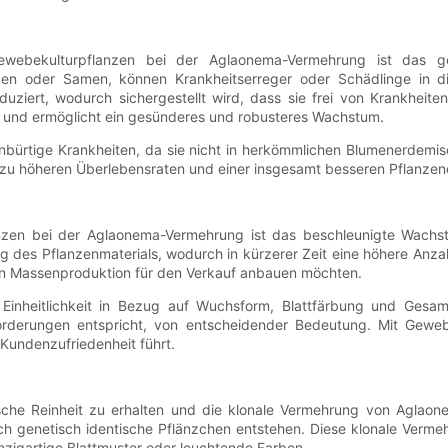
webekulturpflanzen bei der Aglaonema-Vermehrung ist das ge
en oder Samen, können Krankheitserreger oder Schädlinge in d
ziert, wodurch sichergestellt wird, dass sie frei von Krankheiten
n und ermöglicht ein gesünderes und robusteres Wachstum.
nbürtige Krankheiten, da sie nicht in herkömmlichen Blumenerdemi
 zu höheren Überlebensraten und einer insgesamt besseren Pflanzen
nzen bei der Aglaonema-Vermehrung ist das beschleunigte Wachstu
 des Pflanzenmaterials, wodurch in kürzerer Zeit eine höhere Anzah
 in Massenproduktion für den Verkauf anbauen möchten.
inheitlichkeit in Bezug auf Wuchsform, Blattfärbung und Gesamte
derungen entspricht, von entscheidender Bedeutung. Mit Gewebe
 Kundenzufriedenheit führt.
ische Reinheit zu erhalten und die klonale Vermehrung von Aglao
rch genetisch identische Pflänzchen entstehen. Diese klonale Verme
nzigartige Blattmuster oder leuchtende Farben.