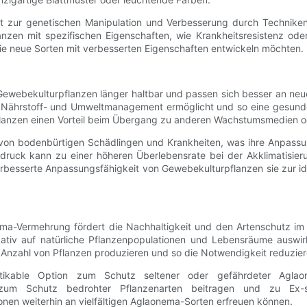
eit zur genetischen Manipulation und Verbesserung durch Technik
nzen mit spezifischen Eigenschaften, wie Krankheitsresistenz oder
e neue Sorten mit verbesserten Eigenschaften entwickeln möchten.
Gewebekulturpflanzen länger haltbar und passen sich besser an n
es Nährstoff- und Umweltmanagement ermöglicht und so eine gesunde 
flanzen einen Vorteil beim Übergang zu anderen Wachstumsmedien
i von bodenbürtigen Schädlingen und Krankheiten, was ihre Anpass
sdruck kann zu einer höheren Überlebensrate bei der Akklimatisi
rbesserte Anpassungsfähigkeit von Gewebekulturpflanzen sie zur id
a-Vermehrung fördert die Nachhaltigkeit und den Artenschutz im 
tiv auf natürliche Pflanzenpopulationen und Lebensräume auswi
 Anzahl von Pflanzen produzieren und so die Notwendigkeit reduziere
ktikable Option zum Schutz seltener oder gefährdeter Agla
 zum Schutz bedrohter Pflanzenarten beitragen und zu Ex-si
onen weiterhin an vielfältigen Aglaonema-Sorten erfreuen können.