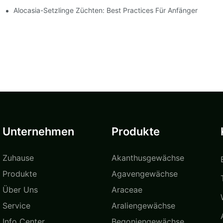
bau
Alocasia-Setzlinge Züchten: Best Practices Für Anfänger
Unternehmen
Produkte
Zuhause
Akanthusgewächse
Produkte
Agavengewächse
Über Uns
Araceae
Service
Araliengewächse
Info Center
Begoniengewächse