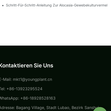
Schritt-Für-Schritt-Anleitung Zur Alocasia-Gewebekulturvermeh
Kontaktieren Sie Uns
E-Mail:
mkt1@youngplant.cn
Tel: +86-13923295524
WhatsApp: +86-18928528163
Adresse: Bagang Village, Stadt Lubao, Bezirk Sanshui,