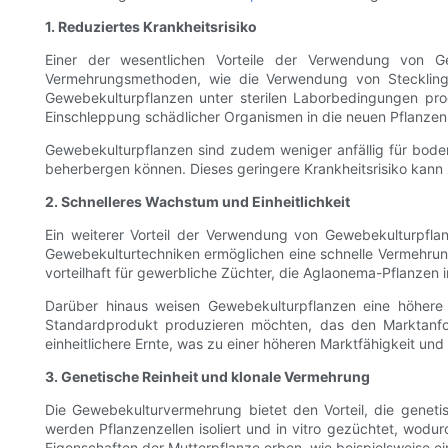
1. Reduziertes Krankheitsrisiko
Einer der wesentlichen Vorteile der Verwendung von Ge
Vermehrungsmethoden, wie die Verwendung von Steckling
Gewebekulturpflanzen unter sterilen Laborbedingungen produ
Einschleppung schädlicher Organismen in die neuen Pflanze
Gewebekulturpflanzen sind zudem weniger anfällig für bode
beherbergen können. Dieses geringere Krankheitsrisiko kann
2. Schnelleres Wachstum und Einheitlichkeit
Ein weiterer Vorteil der Verwendung von Gewebekulturpfla
Gewebekulturtechniken ermöglichen eine schnelle Vermehrung
vorteilhaft für gewerbliche Züchter, die Aglaonema-Pflanzen
Darüber hinaus weisen Gewebekulturpflanzen eine höhere E
Standardprodukt produzieren möchten, das den Marktanfor
einheitlichere Ernte, was zu einer höheren Marktfähigkeit und
3. Genetische Reinheit und klonale Vermehrung
Die Gewebekulturvermehrung bietet den Vorteil, die genet
werden Pflanzenzellen isoliert und in vitro gezüchtet, wodu
Eigenschaften der Mutterpflanze erben, wie beispielsweise ei