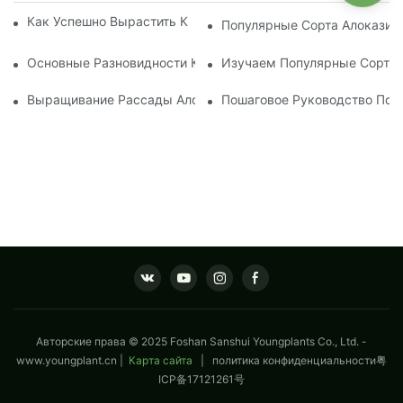
Как Успешно Вырастить Крепкую Рассаду Аглаонемы
Популярные Сорта Алоказии
Основные Разновидности Колоказии И Их Растущие Потреб
Изучаем Популярные Сорта
Выращивание Рассады Алоказии: Лучшие Советы Для Нач
Пошаговое Руководство По 
Авторские права © 2025 Foshan Sanshui Youngplants Co., Ltd. -
www.youngplant.cn
|
Карта сайта
|
политика конфиденциальности
粤
ICP备17121261号