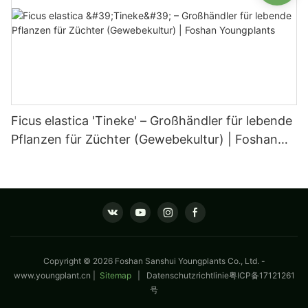
Ficus elastica 'Tineke' – Großhändler für lebende
Pflanzen für Züchter (Gewebekultur) | Foshan
Youngplants
Copyright © 2026 Foshan Sanshui Youngplants Co., Ltd. -
www.youngplant.cn
|
Sitemap
|
Datenschutzrichtlinie
粤ICP备17121261
号