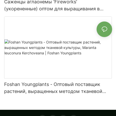
Саженцы аглаонемы 'Fireworks'
(укорененные) оптом для выращивания в
помещении и на открытом воздухе | Foshan
Youngplants
Foshan Youngplants - Оптовый поставщик
растений, выращенных методом тканевой
культуры, Maranta leuconura Kerchoveana |
Foshan Youngplants