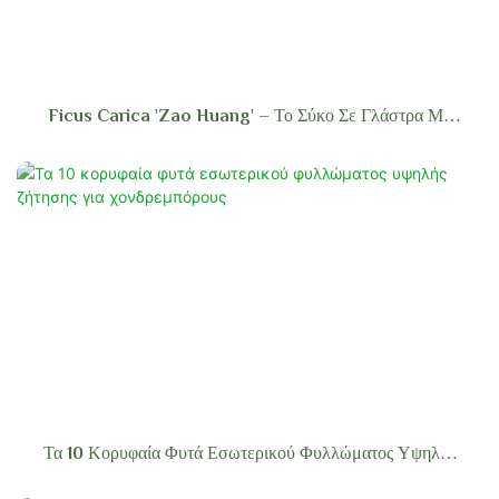
Ficus Carica 'Zao Huang' – Το Σύκο Σε Γλάστρα Με
Διπλή Γοητεία: Διακοσμητική Ομορφιά & Γλυκές
Ανταμοιβές
Τα 10 Κορυφαία Φυτά Εσωτερικού Φυλλώματος Υψηλής
Ζήτησης Για Χονδρεμπόρους