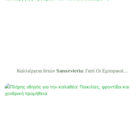
Καλλιέργεια Ιστών Sansevieria: Γιατί Οι Εμπορικοί
Καλλιεργητές Προτιμούν Τον Πολλαπλασιασμό TC