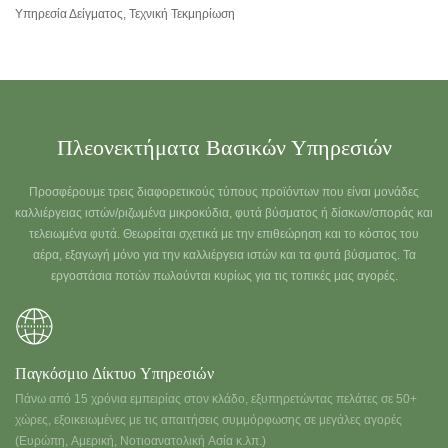
Υπηρεσία Δείγματος, Τεχνική Τεκμηρίωση
Πλεονεκτήματα Βασικών Υπηρεσιών
Προσφέρουμε τρεις διαφορετικούς τύπους προϊόντων που είναι μονάδες
καλλιέργειας ιστών/ριζωμένα μικροκύδια, φυτά βύσματος ή δίσκων/σποράς και
τελειωμένα φυτά. Θεωρείται σχετικά με την επιθεώρηση και το κόστος του
αέρα, εξαγωγή μόνο για την καλλιέργεια ιστών και τα φυτά βύσματος. Τα
εργοστάσια ποτών πωλούνται κυρίως για τις τοπικές μας αγορές.
Παγκόσμιο Δίκτυο Υπηρεσιών
Πάνω από 15 χρόνια εμπειρίας στον κλάδο, εξυπηρετώντας πελάτες σε 50+
χώρες, εξοικειωμένες με τις απαιτήσεις συμμόρφωσης σε μεγάλες αγορές
(Ευρώπη, Αμερική, Νοτιοανατολική Ασία κ.λπ.)