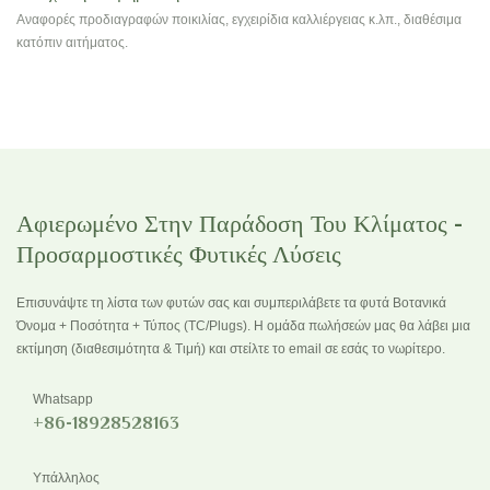
Αναφορές προδιαγραφών ποικιλίας, εγχειρίδια καλλιέργειας κ.λπ., διαθέσιμα
κατόπιν αιτήματος.
Αφιερωμένο Στην Παράδοση Του Κλίματος -
Προσαρμοστικές Φυτικές Λύσεις
Επισυνάψτε τη λίστα των φυτών σας και συμπεριλάβετε τα φυτά Βοτανικά
Όνομα + Ποσότητα + Τύπος (TC/Plugs). Η ομάδα πωλήσεών μας θα λάβει μια
εκτίμηση (διαθεσιμότητα & Τιμή) και στείλτε το email σε εσάς το νωρίτερο.
Whatsapp
+86-18928528163
Υπάλληλος