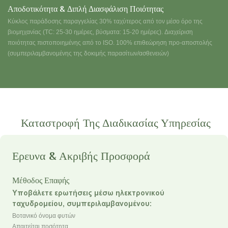
Αποδοτικότητα & Διπλή Διασφάλιση Ποιότητας
Κύκλος παράδοσης παραγγελίας 30% ταχύτερος από τον μέσο όρο της
βιομηχανίας (TC: 25-30 ημέρες, βύσματα: 15-20 ημέρες). Διαχείριση
ποιότητας πιστοποιημένης από το ISO. 100% επιθεώρηση προ-αποστολής
(συμπεριλαμβανομένης της δοκιμής παρασίτων/ασθενειών)
Καταστροφή Της Διαδικασίας Υπηρεσίας
Ερευνα & Ακριβής Προσφορά
Μέθοδος Επαφής
Υποβάλετε ερωτήσεις μέσω ηλεκτρονικού
ταχυδρομείου, συμπεριλαμβανομένου:
Βοτανικό όνομα φυτών
Απαιτείται ποσότητα