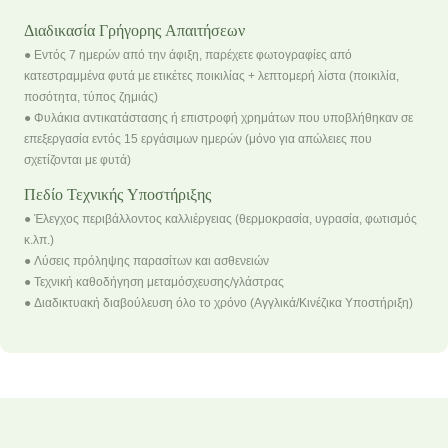
Διαδικασία Γρήγορης Απαιτήσεων
● Εντός 7 ημερών από την άφιξη, παρέχετε φωτογραφίες από
κατεστραμμένα φυτά με ετικέτες ποικιλίας + λεπτομερή λίστα (ποικιλία,
ποσότητα, τύπος ζημιάς)
● Φυλάκια αντικατάστασης ή επιστροφή χρημάτων που υποβλήθηκαν σε
επεξεργασία εντός 15 εργάσιμων ημερών (μόνο για απώλειες που
σχετίζονται με φυτά)
Πεδίο Τεχνικής Υποστήριξης
● Έλεγχος περιβάλλοντος καλλιέργειας (θερμοκρασία, υγρασία, φωτισμός
κ.λπ.)
● Λύσεις πρόληψης παρασίτων και ασθενειών
● Τεχνική καθοδήγηση μεταμόσχευσης/γλάστρας
● Διαδικτυακή διαβούλευση όλο το χρόνο (Αγγλικά/Κινέζικα Υποστήριξη)