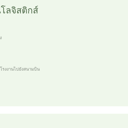
นโลจิสติกส์
ง
กโรงงานไปยังสนามบิน