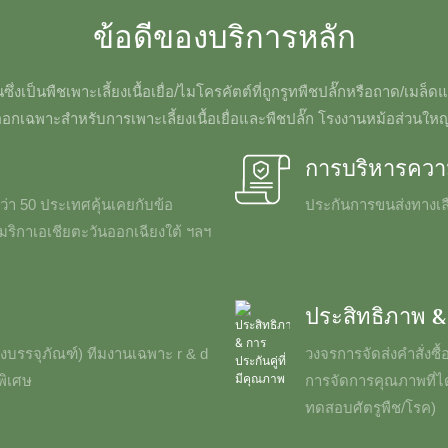
ข้อดีของบริการหลัก
งเป็นพืชเพาะเลี้ยงเนื้อเยื่อ/ไมโครคัตต์ที่ถูกรูทพืชปลั๊กหรือถาด/เมล็
กเฉพาะสำหรับการเพาะเลี้ยงเนื้อเยื่อและพืชปลั๊ก โรงงานหม้อส่วนใ
การบริหารความ
่า 50 ประเทศคุ้นเคยกับข้อ
ประกันการขนส่งทางเลือก
ิกาเอเชียตะวันออกเฉียงใต้ ฯลฯ
ประสิทธิภาพ & 
บรรจุภัณฑ์) ทีมงานเฉพาะ r & d
วงจรการจัดส่งคำสั่งซื้
พิเศษ
การจัดการคุณภาพที่ไ
ทดสอบศัตรูพืช/โรค)