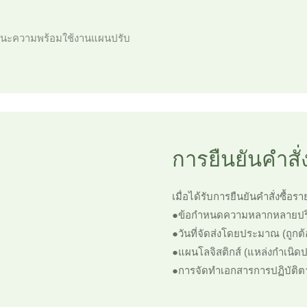
านะความพร้อมใช้งานแผนปรับ
การยืนยันคำสั
เมื่อได้รับการยืนยันคำสั่งซื
●ข้อกำหนดความหลากหลายปร
●วันที่จัดส่งโดยประมาณ (ถูกต
●แผนโลจิสติกส์ (แหล่งกำเนิ
●การจัดทำเอกสารการปฏิบัติ