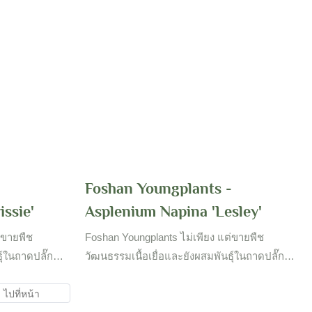
สำหรับข้อมูลเพิ่มเติม!
-
Foshan Youngplants -
ssie'
Asplenium Napina 'Lesley'
่ขายพืช
Foshan Youngplants ไม่เพียง แต่ขายพืช
ุ์ในถาดปลั๊ก
วัฒนธรรมเนื้อเยื่อและยังผสมพันธุ์ในถาดปลั๊ก
ห้องปฏิบัติ
และขายทั่วโลก สวนขนาดใหญ่และห้องปฏิบัติ
งหวัดต่าง ๆ ของ
การวัฒนธรรมเนื้อเยื่อตั้งอยู่ในจังหวัดต่าง ๆ ของ