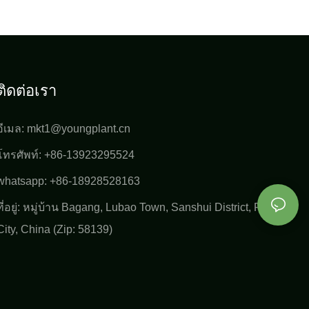
ใหญ่สำหรับ
จีนเพื่อเข้าถึงผลผลิตรายปีขนาดใหญ่สำหรับ
เลที่จะติดต่อเรา
ลูกค้าระดับโลกและผู้ปลูก อย่าลังเลที่จะติดต่อเรา
สำหรับข้อมูลเพิ่มเติม!
ติดต่อเรา
อีเมล:
mkt1@youngplant.cn
โทรศัพท์: +86-13923295524
whatsapp: +86-18928528163
ที่อยู่: หมู่บ้าน Bagang, Lubao Town, Sanshui District, Foshan
City, China (Zip: 58139)