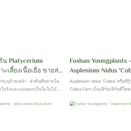
า 25 ° C เหมาะสำหรับการเพิ่ม
เสน่ห์เขตร้อนให้กับพื้นที่กลาง
มเงา มีพืชเพาะเลี้ยงเนื้อเยื่อ
ิร์น Platycerium
Foshan Youngplants 
าะเลี้ยงเนื้อเยื่อ ขายส่ง
Asplenium Nidus 'Cob
Youngplants
Tissue Culture Cultu
กระบุด้วยเหง้า - ลำต้นที่ขยายใน
Asplenium nidus 'Cobra' หรือที่รู้
ือใบรังและแบ่งออกเป็นใบใบไม้ขึ้น
Cobra Fern เป็นเฟิร์นเฟิร์นที่โดดเด
สมอ
สัมผัสที่แปลกใหม่ให้กับพื้นที่ในร่
เอกลักษณ์ของมันคล้ายกับฝากระ