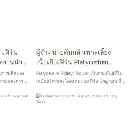
เฟิร์น
ผู้จำหน่ายต้นกล้าเพาะเลี้ยง
รงงานนำ
เนื้อเยื่อเฟิร์น Platycerium
าค้าส่งจาก
Ridleyi 'Round' แบบขายส่ง |
นการผลิตของ
Platycerium Ridleyi 'Round' เป็นสายพันธุ์ที่ไม่
Foshan Youngplants
หลายและการ
เหมือนใครและโดดเด่นของเฟิร์น Staghorn ที่
งเนื้อเยื่อ
รู้จักกันดีในเรื่องที่น่าดึงดูดใจโค้งมนและกะทัดรัด
ำเข้าจากประเทศ
ซึ่งแตกต่างจากเฟิร์น staghorn อื่น ๆ ที่มีความ
ขวางในทุ่งนา
ยาวและแตกแขนงกันความหลากหลายนี้มีโล่กลม
โค้งมนมากขึ้นซึ่งสร้างลักษณะคล้ายดอกกุหลาบ
ที่สวยงาม