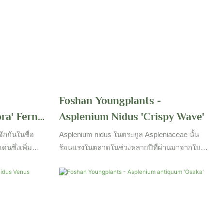
-
Foshan Youngplants -
ra' Fern
Asplenium Nidus 'Crispy Wave'
re
จักกันในชื่อ
Asplenium nidus ในตระกูล Aspleniaceae นั้น
่นซึ่งเพิ่ม
ร้อนแรงในตลาดในช่วงหลายปีที่ผ่านมาจากใบ
ม ฟรอนด์ที่เป็น
และรูปร่างที่แข็งแกร่งและพิเศษ Foshan
โปรงของงู
Youngplants ผลิตและผสมพันธุ์ครอบครัวนี้ใน
ถาดปลั๊กและขายทั่วโลก จำเป็นต้องจองล่วงหน้า