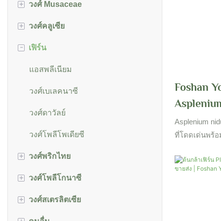
+
วงศ์ Musaceae
homalomena
Ctenanthe&amp;Marantochloa&
ต้นไทร
amp;Stromanthe
+
วงศ์คลูเซีย
มอนสเตอร์
มูซา
มารันตา
-
เฟิร์น
philodendron
เอนเซเต้
คลูเซีย
บ่อ
แอสพลีเนียม
Foshan Y
ชิสมาโตกลอตติส
วงศ์เบเลคนาซี
Asplenium
spathiphyllum
วงศ์ดาวัลย์
Asplenium nidu
syngonium
วงศ์โพลีโพเดียซี
ที่โดดเด่นพร้
สวยงามของลายเ
+
วงศ์พริกไทย
แซนโทโซมา
น้ำตาลสร้างการ
และสีขาว ลักษ
+
วงศ์โพลีโกนาซี
เปเปอโรเมีย
นี้เป็นไปตามฤ
+
วงศ์สเตรลิตเซีย
โคโคโลบา
ฤดูร้อนและเปล
เพื่อรักษาความ
+