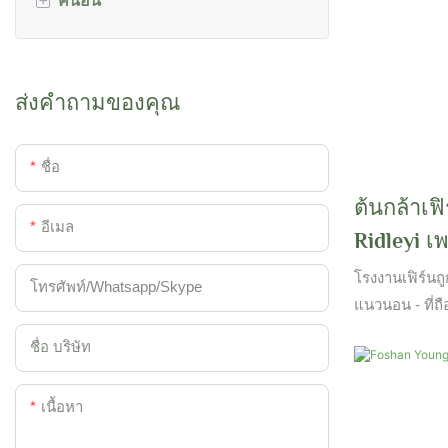
คนอื่น
สเตรลิเซีย
อุณหภูมิสูงกว่
ความสง่างามและ
ราเวนาลา
ไม้ไผ่
แจ้งในร่มหรือร่
Woody&Shrubs
ส่งคำถามของคุณ
ชื่อ
ต้นกล้าเฟ
อีเมล
Ridleyi เพ
| Foshan 
โรงงานเฟิร์นถู
โทรศัพท์/whatsapp/skype
แนวนอน - ที่ถ
ไปอย่างสม่ำเ
ชื่อ บริษัท
เนื้อหา