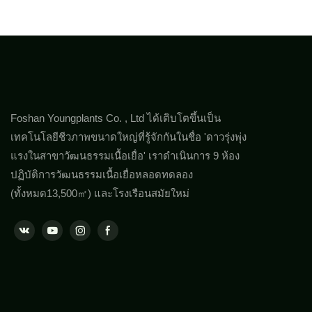
จีนเพื่อเข้าถ
ลูกค้าระดับโลก
สำหรับข้อมูลเพิ
Foshan Youngplants Co. , Ltd ได้เติบโตขึ้นเป็น
เทคโนโลยีชีวภาพขนาดใหญ่ที่รู้จักกันในชื่อ 'ดาวรุ่งพุ่ง
แรงในสาขาวัฒนธรรมเนื้อเยื่อ' เราดำเนินการ 9 ห้อง
ปฏิบัติการวัฒนธรรมเนื้อเยื่อหลอดทดลอง
(ทั้งหมด13,500㎡) และโรงเรือนสมัยใหม่