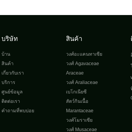
ึงผลผลิตรายปีขนาดใหญ่สำหรับ
จีนเพื่อเข้าถึงผลผลิตรายปีขนาด
และผู้ปลูก อย่าลังเลที่จะติดต่อเรา
ลูกค้าระดับโลกและผู้ปลูก อย่าลัง
่มเติม!
สำหรับข้อมูลเพิ่มเติม!
บริษัท
สินค้า
บ้าน
วงศ์อะแคนทาเซีย
สินค้า
วงศ์ Agavaceae
เกี่ยวกับเรา
Araceae
บริการ
วงศ์ Araliaceae
ศูนย์ข้อมูล
เบโกเนียซี
ติดต่อเรา
สัตว์กินเนื้อ
คำถามที่พบบ่อย
Marantaceae
วงศ์โมราเซีย
วงศ์ Musaceae