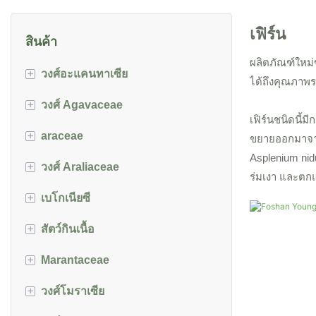
เฟิร์น
สินค้า
ผลิตภัณฑ์ใหม่
+
วงศ์อะแคนทาเซีย
ได้ถึงคุณภาพร
+
วงศ์ Agavaceae
Aphelandra
เฟิร์นชนิดนี้
+
araceae
ฟิตโทเนีย
cordyline
ขยายออกมาจาก "
Asplenium nidu
+
วงศ์ Araliaceae
ดราก้อนบอล
aglaonema
ร่มเงา และตกแ
+
เบโกเนียซี
Sansevieria
อเลาเซีย/colocasia
Schefflera
+
สัตว์กินเนื้อ
ปูนขาว
บีโกเนีย
+
Marantaceae
บอน
หม้อข้าวหม้อแกงลิง
+
วงศ์โมราเซีย
ไดเฟนบาเคีย
คาลาเทีย