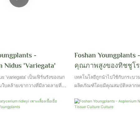
oungplants -
Foshan Youngplants - 
 Nidus 'variegata'
คุณภาพสูงของทิชชูโ
เข้าโรงงานค้าส่งสินค้
s 'variegata' เป็นเฟิร์นรังของนก
เทคโนโลยีถูกนำไปใช้กับกระบว
China Fern
อมใบคล้ายเขากวางที่มีลวดลายที่
ผลิตภัณฑ์โดยมีคุณสมบัติหลาก
ส้นสีขาวและสีเขียว เส้นเลือดสี
บังคับใช้ที่สมบูรณ์แบบการเพาะเลี้ย
จับคู่สีที่กลมกลืนกับใบไม้สีเขียว
เนื้อเยื่อของโรงงานผลิตสินค้าน
ณะแถบที่เป็นเอกลักษณ์ของเฟิร์น
จีนสามารถมองเห็นได้อย่างกว้าง
ดูกาลแสดงลวดลายที่มีชีวิตชีวาใน
ของดอกไม้ & โรงงานทำสวน
ี่ยนเป็นสีเขียวทั้งหมดในฤดูหนาว
แตกต่างของสีขาวให้เก็บพืชไว้ที่