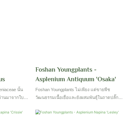
-
Foshan Youngplants -
us
Asplenium Antiquum 'Osaka'
niaceae นั้น
Foshan Youngplants ไม่เพียง แต่ขายพืช
ผ่านมาจากใบ
วัฒนธรรมเนื้อเยื่อและยังผสมพันธุ์ในถาดปลั๊ก
 Foshan
และขายทั่วโลก สวนขนาดใหญ่และห้องปฏิบัติ
อบครัวนี้ใน
การวัฒนธรรมเนื้อเยื่อตั้งอยู่ในจังหวัดต่าง ๆ ของ
้องจองล่วงหน้า
จีนเพื่อเข้าถึงผลผลิตรายปีขนาดใหญ่สำหรับ
ลูกค้าระดับโลกและผู้ปลูก อย่าลังเลที่จะติดต่อเรา