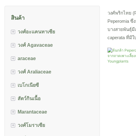
วงศ์พริกไทย (P
สินค้า
Peperomia ซึ่
บางสายพันธุ์ม
+
วงศ์อะแคนทาเซีย
caperata ที่มี
+
วงศ์ Agavaceae
Aphelandra
+
araceae
ฟิตโทเนีย
cordyline
+
วงศ์ Araliaceae
ดราก้อนบอล
aglaonema
+
เบโกเนียซี
Sansevieria
อเลาเซีย/colocasia
Schefflera
+
สัตว์กินเนื้อ
ปูนขาว
บีโกเนีย
+
Marantaceae
บอน
หม้อข้าวหม้อแกงลิง
+
วงศ์โมราเซีย
ไดเฟนบาเคีย
คาลาเทีย