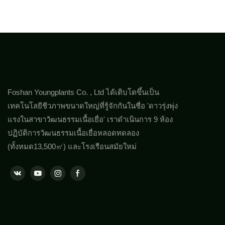
Foshan Youngplants Co. , Ltd ได้เติบโตขึ้นเป็น
เทคโนโลยีชีวภาพขนาดใหญ่ที่รู้จักกันในชื่อ 'ดาวรุ่งพุ่ง
แรงในสาขาวัฒนธรรมเนื้อเยื่อ' เราดำเนินการ 9 ห้อง
ปฏิบัติการวัฒนธรรมเนื้อเยื่อหลอดทดลอง
(ทั้งหมด13,500㎡) และโรงเรือนสมัยใหม่