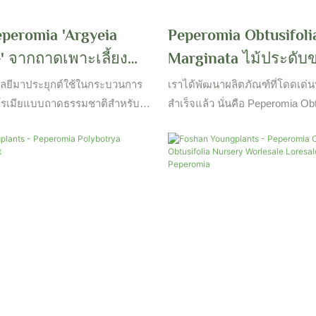
eperomia 'Argyeia
Peperomia Obtusifoli
' จากถาดเพาะเลี้ยง
Marginata ไม้ประดับข
 ผู้จำหน่ายส่งแบบขายส่ง
ยีมาประยุกต์ใช้ในกระบวนการ
เราได้พัฒนาผลิตภัณฑ์ที่โดดเด่นที
Youngplants
โรเมียแบบถาดธรรมชาติสำหรับนำ
สำเร็จแล้ว นั่นคือ Peperomia Obt
ประเทศจีนนั้น มีความสำคัญอย่าง
Marginata ไม้ประดับนำเข้าขาย
นี้ได้รับการยอมรับอย่างกว้างขวาง
จีน เราได้ทำการทดลองเชิงปฏิบัต
กและไม้ประดับ
พิสูจน์แล้วว่าผลิตภัณฑ์นี้สามาร
มีประสิทธิภาพสูงสุดในด้านไม้ด
สวน