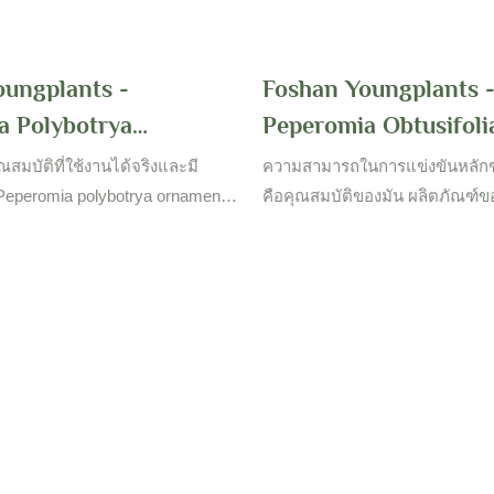
oungplants -
Foshan Youngplants 
a Polybotrya
Peperomia Obtusifoli
al Foint
Obtusifolia Nursery 
สมบัติที่ใช้งานได้จริงและมี
ความสามารถในการแข่งขันหลักข
Loresale นำเข้าจาก C
eperomia polybotrya ornamental
คือคุณสมบัติของมัน ผลิตภัณฑ์
ข้าจากประเทศจีนได้รับการอนุมัติ
วัตถุดิบที่ผ่านการทดสอบอย่างเข้
Peperomia
อกไม้ (s) ของดอกไม้ & โรงงานทำ
การโดยพนักงานมืออาชีพ ผลิตภัณฑ
ู้คนจำนวนมากขึ้นเรื่อย ๆ จะรับรู้
มาเพื่อเป็นของข้อได้เปรียบที่เหนือ
ที่แข็งแกร่งและจะได้รับ
กว่านั้นการออกแบบรูปลักษณ์นั้น
้นสำหรับผู้คนในสาขาที่แตกต่าง
เพราะอาจนำไปสู่แนวโน้มของอ