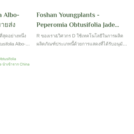
a Albo-
Foshan Youngplants -
ายส่ง
Peperomia Obtusifolia Jade
Plant Nursery Loresale
่สุดอย่างหนึ่ง
R ของเรา&วิศวกร D ใช้เทคโนโลยีในการผลิต
Loresale นำเข้าจาก China
usifolia Albo-
ผลิตภัณฑ์ประเภทนี้ด้วยการแสดงที่ได้รับอนุมัติ
ส่งจากประเทศ
ผลิตภัณฑ์สามารถพบได้อย่างกว้างขวางในสาขา
Peperomia
ิมากมายซึ่ง
ดอกไม้ & โรงงานทำสวน
ถทำงานได้อย่าง
อกและไม้ประดับ