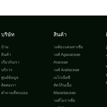
บริษัท
สินค้า
บ้าน
วงศ์อะแคนทาเซีย
สินค้า
วงศ์ Agavaceae
เกี่ยวกับเรา
Araceae
บริการ
วงศ์ Araliaceae
ศูนย์ข้อมูล
เบโกเนียซี
ติดต่อเรา
สัตว์กินเนื้อ
คำถามที่พบบ่อย
Marantaceae
วงศ์โมราเซีย