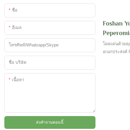
ชื่อ
Foshan Y
อีเมล
Peperomi
Ornament
โดดเด่นด้วยคุณ
โทรศัพท์/whatsapp/skype
อเนกประสงค์ P
ใบไม้ใบไม้นำเ
ชื่อ บริษัท
ให้ใช้ในทุ่งด
สวนคาดว่าจะมีผ
เนื้อหา
ถึงประสิทธิภาพ
ประโยชน์มากขึ
กัน
ส่งคำถามตอนนี้