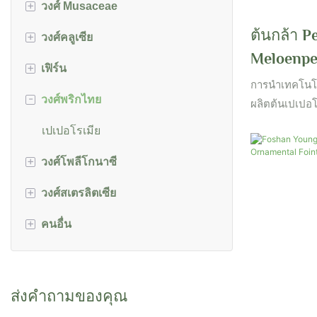
+
วงศ์ Musaceae
homalomena
Ctenanthe&amp;Marantochloa&
ต้นไทร
amp;Stromanthe
ต้นกล้า P
+
วงศ์คลูเซีย
มอนสเตอร์
มูซา
Meloenpe
มารันตา
+
เฟิร์น
philodendron
เอนเซเต้
คลูเซีย
เนื้อเยื่อ
การนำเทคโนโล
-
วงศ์พริกไทย
บ่อ
แอสพลีเนียม
| Foshan 
ผลิตต้นเปเปอ
เข้าขายส่งจาก
ชิสมาโตกลอตติส
วงศ์เบเลคนาซี
เปเปอโรเมีย
ยิ่ง ผลิตภัณฑ์
+
ในวงการไม้ดอ
วงศ์โพลีโกนาซี
spathiphyllum
วงศ์ดาวัลย์
+
วงศ์สเตรลิตเซีย
syngonium
วงศ์โพลีโพเดียซี
โคโคโลบา
+
คนอื่น
แซนโทโซมา
สเตรลิเซีย
ราเวนาลา
ไม้ไผ่
Woody&Shrubs
ส่งคำถามของคุณ