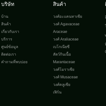
บริษัท
สินค้า
บ้าน
วงศ์อะแคนทาเซีย
สินค้า
วงศ์ Agavaceae
เกี่ยวกับเรา
Araceae
บริการ
วงศ์ Araliaceae
ศูนย์ข้อมูล
เบโกเนียซี
ติดต่อเรา
สัตว์กินเนื้อ
คำถามที่พบบ่อย
Marantaceae
วงศ์โมราเซีย
วงศ์ Musaceae
วงศ์คลูเซีย
เฟิร์น