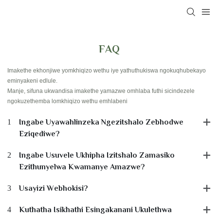
FAQ
Imakethe ekhonjiwe yomkhiqizo wethu iye yathuthukiswa ngokuqhubekayo
eminyakeni edlule.
Manje, sifuna ukwandisa imakethe yamazwe omhlaba futhi sicindezele
ngokuzethemba lomkhiqizo wethu emhlabeni
1
Ingabe Uyawahlinzeka Ngezitshalo Zebhodwe
Eziqediwe?
2
Ingabe Usuvele Ukhipha Izitshalo Zamasiko
Ezithunyelwa Kwamanye Amazwe?
3
Usayizi Webhokisi?
4
Kuthatha Isikhathi Esingakanani Ukulethwa