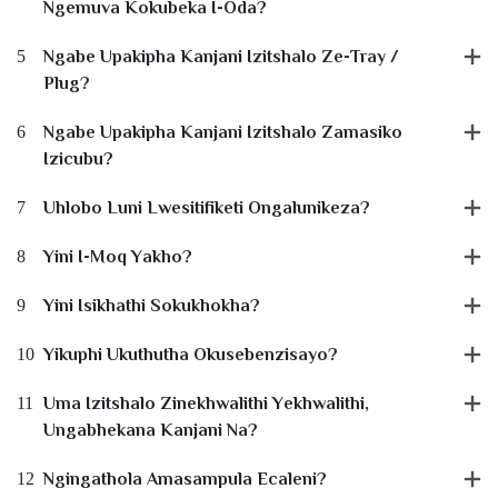
Ngemuva Kokubeka I-Oda?
5
Ngabe Upakipha Kanjani Izitshalo Ze-Tray /
Plug?
6
Ngabe Upakipha Kanjani Izitshalo Zamasiko
Izicubu?
7
Uhlobo Luni Lwesitifiketi Ongalunikeza?
8
Yini I-Moq Yakho?
9
Yini Isikhathi Sokukhokha?
10
Yikuphi Ukuthutha Okusebenzisayo?
11
Uma Izitshalo Zinekhwalithi Yekhwalithi,
Ungabhekana Kanjani Na?
12
Ngingathola Amasampula Ecaleni?