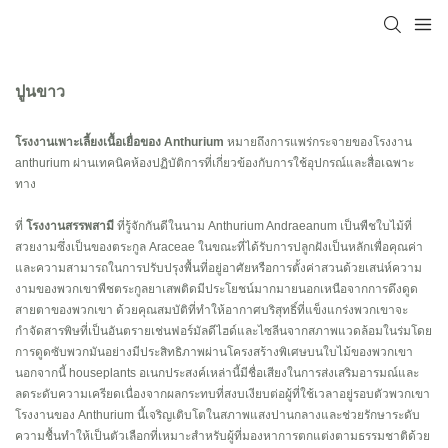
ปูนขาว
โรงงานเพาะเลี้ยงเนื้อเยื่อของ Anthurium
หมายถึงการแพร่กระจายของโรงงาน
anthurium ผ่านเทคนิคห้องปฏิบัติการที่เกี่ยวข้องกับการใช้อุปกรณ์และสื่อเฉพาะ
ทาง
ที่
โรงงานสรรพสามี
ที่รู้จักกันดีในนาม Anthurium Andraeanum เป็นพืชใบไม้ที่
สวยงามซึ่งเป็นของตระกูล Araceae ในขณะที่ได้รับการปลูกฝังเป็นหลักเพื่อคุณค่า
และความสามารถในการปรับปรุงพื้นที่อยู่อาศัยหรือการตั้งค่าสวนด้วยเสน่ห์ความ
งามของพวกเขาพืชตระกูลยาเสพติดมีประโยชน์มากมายนอกเหนือจากการดึงดูด
สายตาของพวกเขา ด้วยคุณสมบัติที่ทำให้อากาศบริสุทธิ์ที่แข็งแกร่งพวกเขาจะ
กำจัดสารพิษที่เป็นอันตรายเช่นฟอร์มัลดีไฮด์และไซลีนจากสภาพแวดล้อมในร่มโดย
การดูดซับพวกมันอย่างมีประสิทธิภาพผ่านโครงสร้างพิเศษบนใบไม้ของพวกเขา
นอกจากนี้ houseplants อเนกประสงค์เหล่านี้มีชื่อเสียงในการส่งเสริมอารมณ์และ
ลดระดับความเครียดเนื่องจากผลกระทบที่สงบเงียบต่อผู้ที่ใช้เวลาอยู่รอบตัวพวกเขา
โรงงานของ Anthurium นี้เจริญเติบโตในสภาพแสงปานกลางและช่วยรักษาระดับ
ความชื้นทำให้เป็นตัวเลือกที่เหมาะสำหรับผู้ที่มองหาการตกแต่งตามธรรมชาติด้วย