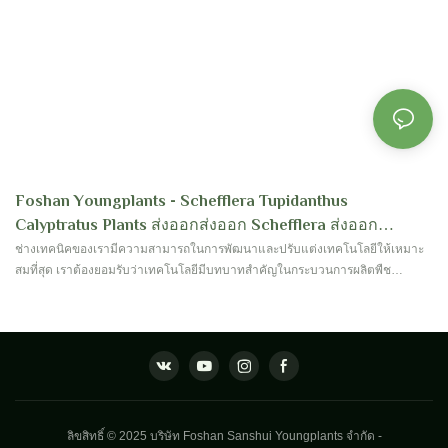
Foshan Youngplants - Schefflera Tupidanthus
Calyptratus Plants ส่งออกส่งออก Schefflera ส่งออก
Schefflera
ช่างเทคนิคของเรามีความสามารถในการพัฒนาและปรับแต่งเทคโนโลยีให้เหมาะ
สมที่สุด เราต้องยอมรับว่าเทคโนโลยีมีบทบาทสำคัญในกระบวนการผลิตพืช
Schefflera Tupidanthus Calyptratus ส่งออกขายส่ง ปัจจุบันมีการใช้เทคโนโลยีนี้
ในสาขาต่างๆ ของฟิโลเดนดรอน, อโลคาเซีย, คาลาเดียม, อโกลนีมา, ไดเอฟเฟ
นบาเคีย, สแปทิฟิลลัม, คาลาเทีย, เฟิร์น, ฟิตโทเนีย, ซินโกเนียม, เปเปอโรเมีย, พืช
กินแมลง, ดราก้อน, ไทร และ Schefflera เป็นหลัก
ลิขสิทธิ์ © 2025 บริษัท Foshan Sanshui Youngplants จำกัด -