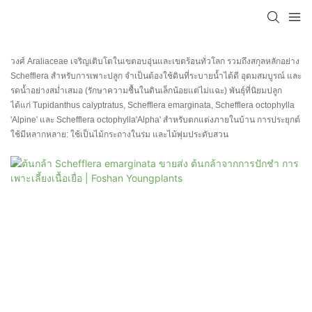
วงศ์ Araliaceae เจริญเติบโตในเขตอบอุ่นและเขตร้อนทั่วโลก รวมถึงสกุลหลักอย่าง
Schefflera สำหรับการเพาะปลูก จำเป็นต้องใช้ดินที่ระบายน้ำได้ดี อุดมสมบูรณ์ และ
รดน้ำอย่างสม่ำเสมอ (รักษาความชื้นในดินเล็กน้อยแต่ไม่แฉะ) พันธุ์ที่นิยมปลูก
ได้แก่ Tupidanthus calyptratus, Schefflera emarginata, Schefflera octophylla
'Alpine' และ Schefflera octophylla'Alpha' สำหรับตกแต่งภายในบ้าน การประยุกต์
ใช้มีหลากหลาย: ใช้เป็นไม้กระถางในร่ม และไม้พุ่มประดับสวน