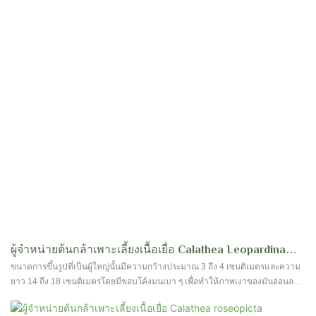
ผู้จำหน่ายต้นกล้าเพาะเลี้ยงเนื้อเยื่อ Calathea Leopardina
'Chrysoberyl' | Foshan Youngplants
ขนาดการขึ้นรูปที่เป็นผู้ใหญ่นั้นมีความกว้างประมาณ 3 ถึง 4 เซนติเมตรและความ
ยาว 14 ถึง 18 เซนติเมตรโดยมีขอบโค้งมนเบา ๆ เพื่อทำให้ภาพเงาของมันอ่อนลง
ในขณะที่คุณสังเกตพื้นผิวของใบไม้คุณจะสังเกตเห็นสีเขียวมันวาวสีเขียวมันด้วย
เส้นเลือดนูนอย่างประณีตเพิ่มพื้นผิวให้กับรูปร่างหน้าตาของมัน การติดตามไปตาม