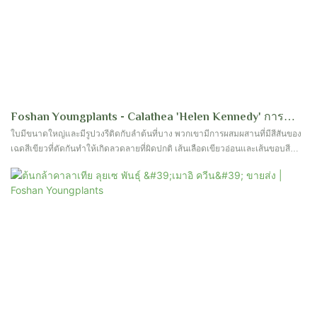
Foshan Youngplants - Calathea 'Helen Kennedy' การ
เพาะเลี้ยงเนื้อเยื่อขายส่งพืชใหม่หายากหายาก
ใบมีขนาดใหญ่และมีรูปวงรีติดกับลำต้นที่บาง พวกเขามีการผสมผสานที่มีสีสันของ
เฉดสีเขียวที่ตัดกันทำให้เกิดลวดลายที่ผิดปกติ เส้นเลือดเขียวอ่อนและเส้นขอบสี
เขียวเข้มเน้นลักษณะที่เป็นเอกลักษณ์ของพืช ด้านล่างของใบแสดงสีม่วงแดง