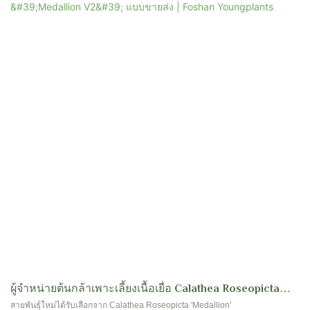
หลอดเลือดดำเหล่านี้สปอร์สีเขียวเข้มสร้างรูปแบบที่ชวนให้หลงใหลการบรรจบกัน
ทั้งสองด้านของ midrib สีเขียวอ่อนที่ไหลลงมาตรงกลาง การพลิกใบเผยให้เห็นจอแส
ดงผลแบบสมมาตรโดยด้านล่างสะท้อนให้เห็นถึงสีเขียวอ่อนในขณะที่ก้านลำต้นทรง
กระบอกเรียว แม้จะมีโปรไฟล์เรียว แต่ใบก็ยังคงมีสถานะที่แข็งแกร่ง แต่พื้นผิวของ
มันนูนเล็กน้อยแสดงถึงพลังและสุขภาพ ซิมโฟนีภาพและพื้นผิวภาพนี้ทำให้เกิด
ความรู้สึกสง่างามและความงามตามธรรมชาติ
ผู้จำหน่ายต้นกล้าเพาะเลี้ยงเนื้อเยื่อ Calathea Roseopicta
'Medallion V2' แบบขายส่ง | Foshan Youngplants
สายพันธุ์ใหม่ได้รับเลือกจาก Calathea Roseopicta 'Medallion'