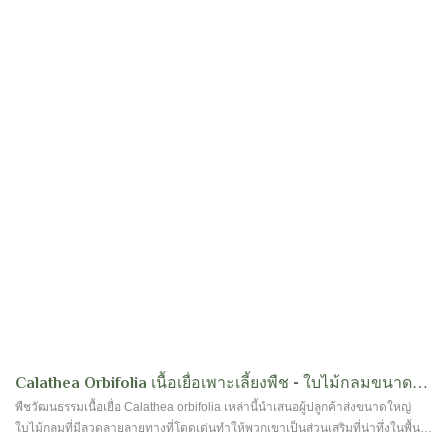
Calathea Orbifolia เนื้อเยื่อเพาะเลี้ยงพืช - ใบไม้กลมขนาด
ใหญ่ที่มีลวดลายลายทางสำหรับผู้ปลูกขายส่งในร่ม
พืชวัฒนธรรมเนื้อเยื่อ Calathea orbifolia เหล่านี้นำเสนอผู้ปลูกค้าส่งขนาดใหญ่
ใบไม้กลมที่มีลวดลายลายทางที่โดดเด่นทำให้พวกเขาเป็นส่วนเสริมที่น่าทึ่งในพื้นที่