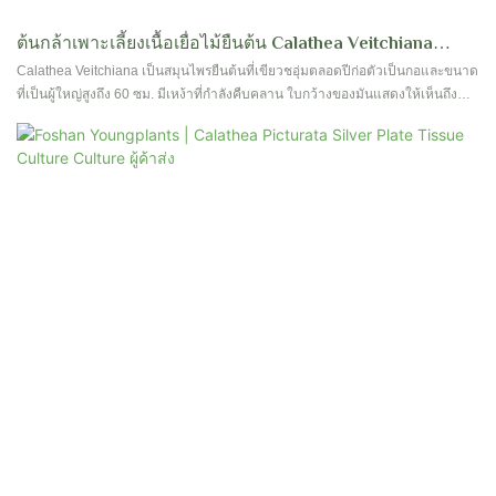
ต้นกล้าเพาะเลี้ยงเนื้อเยื่อไม้ยืนต้น Calathea Veitchiana
จำหน่ายส่ง | Foshan Youngplants
Calathea Veitchiana เป็นสมุนไพรยืนต้นที่เขียวชอุ่มตลอดปีก่อตัวเป็นกอและขนาด
ที่เป็นผู้ใหญ่สูงถึง 60 ซม. มีเหง้าที่กำลังคืบคลาน ใบกว้างของมันแสดงให้เห็นถึง
เครื่องหมายสีเงินและขนนกสีเขียวที่โดดเด่นในขณะที่ด้านล่างมีเฉดสีชมพูสีม่วง
หนาทำให้เกิดความคมชัดสีที่น่าดึงดูด พิธีกรรมทุกคืนที่เป็นเอกลักษณ์ของใบไม้ที่
พับเข้าด้วยกันและแฉในตอนเช้าเพิ่มเสน่ห์ของมัน ถึงแม้ว่า Calathea Veitchiana
ไม่ค่อยมีบุปผาในการเพาะปลูก แต่ดอกฤดูร้อนของมันบนสนามแข่งมีดอกไม้ท่อที่
ประดับด้วยแบรคสีเขียวอ่อน ในขณะที่ดอกไม้สีขาวมีความเรียบง่ายและขาดกลิ่น
หอมความงามที่แปลกใหม่ของพืชอยู่ในใบไม้ที่มีชีวิตชีวาและนิสัยการเจริญเติบโต
ที่โดดเด่น