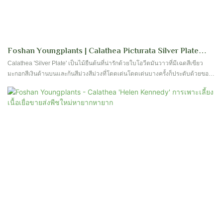
Foshan Youngplants | Calathea Picturata Silver Plate
Tissue Culture Culture ผู้ค้าส่ง
Calathea 'Silver Plate' เป็นไม้ยืนต้นที่น่ารักด้วยใบโอวีตมันวาวที่มีเฉดสีเขียว
มะกอกสีเงินด้านบนและก้นสีม่วงสีม่วงที่โดดเด่นโดดเด่นบางครั้งก็ประดับด้วยขอบ
สีเขียวเข้มที่ละเอียดอ่อน ในระยะแรกใบ 'แผ่นเงิน' Calathea จะแสดงฐานสีเขียว
มะกอกสีเงินที่มีการไล่ระดับสีของโทนสีม่วงแดง อย่างไรก็ตามเมื่อพืชครบกำหนด
เฉดสีม่วงแดงก็ลดลงอย่างนุ่มนวลทิ้งใบเงินสีเขียวอันบริสุทธิ์ Tufts สูง 40-60 ซม. สูง
ขึ้นโรงงานแสดงให้เห็นถึงช่อดอกสีชมพูที่ยั่งยืน ใบสีเขียวอมเขียวมันวาวอย่าง
สม่ำเสมอซึ่งเต็มไปด้วยก้นสีม่วงและก้านใบทำให้มันเป็นสิ่งที่น่าดึงดูดในการสะสม
ของคอลเล็กชั่น Calathea ในร่ม