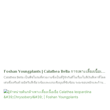
Foshan Youngplants | Calathea Bella การเพาะเลี้ยงเนื้อเยื่อ
โรงงานผลิตซัพพลายเออร์จำนวนมาก
Calathea Bella เป็นพืชในร่มที่สวยงามซึ่งเป็นที่รู้จักกันดีในเรื่องใบสีเงินสีเทาที่โดด
เด่นซึ่งเสริมด้วยมิดริบสีเขียวเข้มและแถบเชิงมุมที่ซับซ้อน ระยะขอบหยักและก้าน
ใบที่สง่างามเพิ่มความมีเสน่ห์ที่เป็นเอกลักษณ์ทำให้เป็นตัวเลือกที่ยอดเยี่ยมสำหรับ
พื้นที่บ้านหรือที่ทำงานใด ๆ บริษัท ของเรานำเสนอโรงงานเพาะเลี้ยงเนื้อเยื่อ
Calathea Bella ที่มีคุณภาพสูง