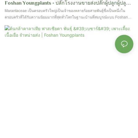
Foshan Youngplants - ปลั๊กโรงงานขายส่งปลั๊กผู้ปลูกผู้ปลูก
สถานรับเลี้ยงเด็ก Calathea Roseopicta 'Purple Rose'
Marantaceae เป็นครอบครัวใหญ่เป็นเจ้าของหลายร้อยสายพันธุ์ซึ่งเป็นหนึ่งใน
ครอบครัวที่ได้รับความนิยมมากที่สุดทั่วโลกในฐานะบ้านที่สมบูรณ์แบบ Foshan
Youngplants ได้เลือกและผลิตสายพันธุ์มากกว่า 40 ชนิด ติดต่อเราเพื่อรับราย
ละเอียดเพิ่มเติมสำหรับโรงเพาะเลี้ยงเนื้อเยื่อ Calathea และพืชเสียบพืช