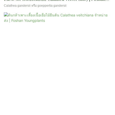
Youngplants
Calathea gandersii หรือ goeppertia gandersii