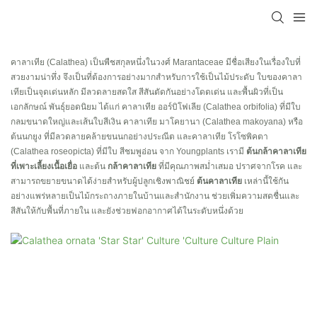
คาลาเทีย (Calathea) เป็นพืชสกุลหนึ่งในวงศ์ Marantaceae มีชื่อเสียงในเรื่องใบที่
สวยงามน่าทึ่ง จึงเป็นที่ต้องการอย่างมากสำหรับการใช้เป็นไม้ประดับ ใบของคาลา
เทียเป็นจุดเด่นหลัก มีลวดลายสดใส สีสันตัดกันอย่างโดดเด่น และพื้นผิวที่เป็น
เอกลักษณ์ พันธุ์ยอดนิยม ได้แก่ คาลาเทีย ออร์บิโฟเลีย (Calathea orbifolia) ที่มีใบ
กลมขนาดใหญ่และเส้นใบสีเงิน คาลาเทีย มาโคยานา (Calathea makoyana) หรือ
ต้นนกยูง ที่มีลวดลายคล้ายขนนกอย่างประณีต และคาลาเทีย โรโซพิคตา
(Calathea roseopicta) ที่มีใบ
สีชมพูอ่อน จาก Youngplants เรามี
ต้นกล้าคาลาเทีย
ที่เพาะเลี้ยงเนื้อเยื่อ
และต้น
กล้าคาลาเทีย
ที่มีคุณภาพสม่ำเสมอ ปราศจากโรค และ
สามารถขยายขนาดได้ง่ายสำหรับผู้ปลูกเชิงพาณิชย์
ต้นคาลาเทีย
เหล่านี้ใช้กัน
อย่างแพร่หลายเป็นไม้กระถางภายในบ้านและสำนักงาน ช่วยเพิ่มความสดชื่นและ
สีสันให้กับพื้นที่ภายใน และยังช่วยฟอกอากาศได้ในระดับหนึ่งด้วย