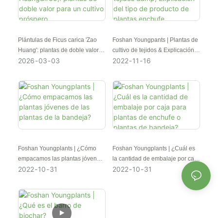
Plántulas de Ficus carica 'Zao
Foshan Youngpants | Plantas de
Huang': plantas de doble valor
cultivo de tejidos & Explicación
2026
03
03
2022
11
16
para un cultivo próspero
del tipo de producto de plantas
enchufe
Foshan Youngplants | ¿Cómo
Foshan Youngplants | ¿Cuál es
empacamos las plantas jóvenes
la cantidad de embalaje por caja
2022
10
31
2022
10
31
de las plantas de la bandeja?
para plantas de enchufe o
plantas de bandeja?