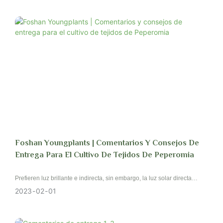
Foshan Youngplants | Comentarios Y Consejos De
Entrega Para El Cultivo De Tejidos De Peperomia
Prefieren luz brillante e indirecta, sin embargo, la luz solar directa
hará que las hojas se quemen. Como las Peperomias son
2023
02
01
suculentas, requieren tierra para macetas que drenan bien. Solo
agua cuando el suelo esté seco y mantenga la temperatura entre 18 °
C y 26 ° C y la humedad del 40%-60%. Fertilice regularmente durante