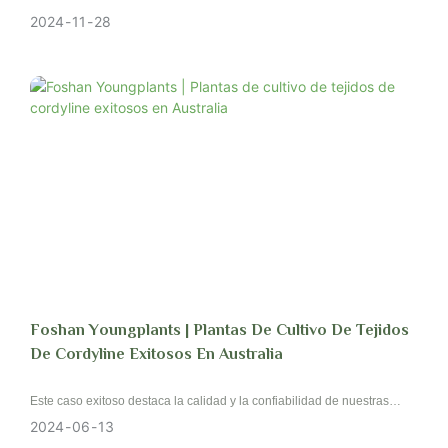
Anthurium Cristalinum 'dorayaki'
2024
11
28
Foshan Youngplants | Plantas De Cultivo De Tejidos
De Cordyline Exitosos En Australia
Este caso exitoso destaca la calidad y la confiabilidad de nuestras
plantas de cultivo de tejidos, lo que demuestra nuestro compromiso
2024
06
13
de proporcionar excelentes productos y servicios a nuestros clientes.