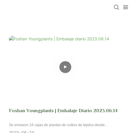
Foshan Youngplants | Embalaje Diario 2023.06.14
Se enviaron 16 cajas de plantas de cultivo de tejidos desde
Guangdong, China a Melbourne, Australia, y llegaron el segundo día.
2023
06
24