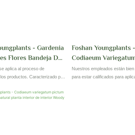
oungplants - Gardenia
Foshan Youngplants 
es Flores Bandeja De
Codiaeum Variegatum
ite Vive Planta
Bonsai Bandeja Natur
se aplica al proceso de
Nuestros empleados están bien
Woody & Arbustos
Indoor Plant Woody 
 los productos. Caracterizado por
para estar calificados para aplic
 versátiles y una aplicabilidad
al proceso de fabricación de pr
denia Jasminoides Flores Bonda
demostrado continuamente que
 Planta de interior viva natural
ampliamente en los campos de a
ampliamente en el campo (s) de
(s) Camoder (s) de Codiaeum V
e jardinería
Ryusei Bonsai Bande