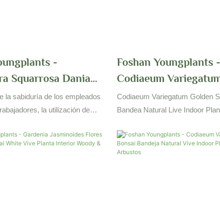
Plants, Dracaena, Ficus, and Sch
great value in practical use
oungplants -
Foshan Youngplants 
ra Squarrosa Dania
Codiaeum Variegatum
 Flores De Interior
Golden Bonsai Bande
e la sabiduría de los empleados
Codiaeum Variegatum Golden S
o Regalo Woody &
Vive Indoor Plant W
trabajadores, la utilización de
Bandea Natural Live Indoor Pla
e alta gama también juega un
rendimiento y calidad confiable 
Arbustos
te en el proceso de fabricación
ajustando la tendencia de desarr
 la planta de flores de Aflanda
industria, integrando recursos s
ia.
internos y adoptando la tecnolog
fabricación de vanguardia de la i
proceso de producción.