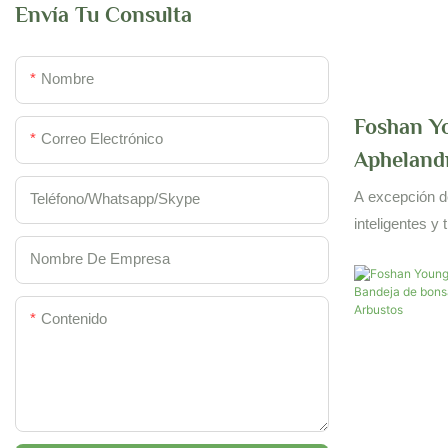
Envía Tu Consulta
Nombre
Foshan Y
Correo Electrónico
Apheland
Planta De
A excepción d
Teléfono/whatsapp/skype
Año Nuev
inteligentes y 
tecnologías d
Arbustos
Nombre De Empresa
papel importan
de la planta de
Contenido
Squarrosa Dan