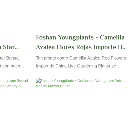
efflera is of
-
Foshan Youngplants - Camellia
 Star
Azalea Flores Rojas Importe De
o Natural
China Plantas De Jardinería En
tar Bansai
Tan pronto como Camellia Azalea Red Flowers
oody &
Vivo Woody & Arbustos
nt con buen
Import de China Live Gardening Plants se
se crean
lanzó en el mercado, recibió comentarios
ollo de la
positivos de muchos clientes, quienes dijeron
uperiores
que este tipo de producto puede resolver
ía de
efectivamente sus necesidades. Además, el
ndustria y el
producto se usa ampliamente en la planta de
jardinería de flores &