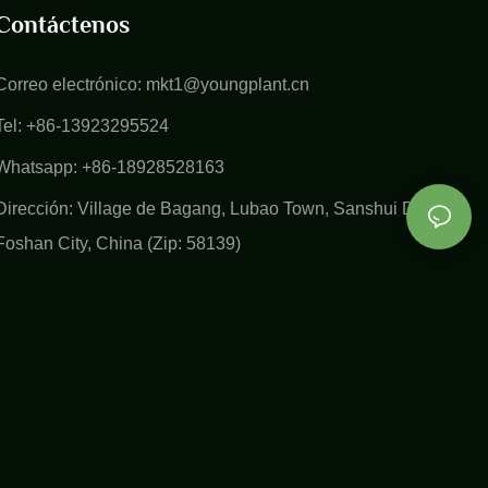
Contáctenos
Correo electrónico:
mkt1@youngplant.cn
Tel: +86-13923295524
Whatsapp: +86-18928528163
Dirección: Village de Bagang, Lubao Town, Sanshui District,
Foshan City, China (Zip: 58139)