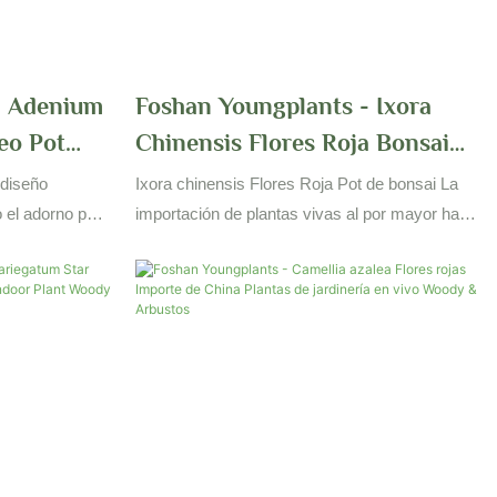
- Adenium
Foshan Youngplants - Ixora
eo Pot
Chinensis Flores Roja Bonsai
 Outdoor
Pot Plantas Vivas Importación
 diseño
Ixora chinensis Flores Roja Pot de bonsai La
rbustos
Woody & Arbustos
 el adorno para
importación de plantas vivas al por mayor ha
ta de la bandeja
obtenido comentarios unánime favorables del
ia al aire libre
mercado. La garantía de calidad de la misma
rica en función
se puede lograr con la certificación. Más
lidad
 alta calidad.
odendron,
,
alathea, Fern,
, Carnivorous