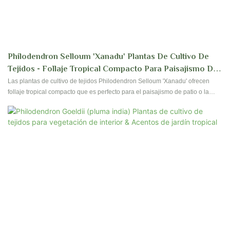
Philodendron Selloum 'Xanadu' Plantas De Cultivo De
Tejidos - Follaje Tropical Compacto Para Paisajismo De
Patio & Paredes Verdes Interiores
Las plantas de cultivo de tejidos Philodendron Selloum 'Xanadu' ofrecen
follaje tropical compacto que es perfecto para el paisajismo de patio o la
creación de paredes verdes interiores. Estas plantas son fáciles de cuidar y
agregarán un toque de vegetación exuberante a cualquier espacio.