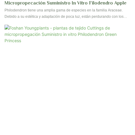
Micropropecación Suministro In Vitro Filodendro Apple
Philodendron tiene una amplia gama de especies en la familia Araceae.
Debido a su estética y adaptación de poca luz, están perdurando con los
clientes que colocan en interiores para hogares y oficinas. Sus hojas tienen
cientos de formas y diseños, dependiendo de la especie. Foshan
Youngplants ha estado produciendo alrededor de 40 tipos de especies
buscadas de filodendro y todavía seguimos explorando para más especies.
¡Contáctenos para una reserva!