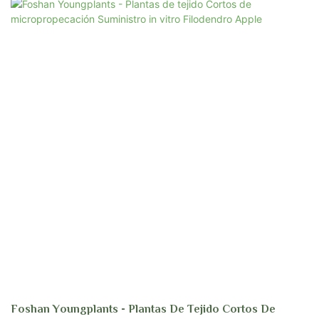
cientos de formas y diseños, dependiendo de la especie. Foshan
Youngplants ha estado produciendo alrededor de 40 tipos de especies
buscadas de filodendro y todavía seguimos explorando para más especies.
¡Contáctenos para una reserva!
Foshan Youngplants - Plantas De Tejido Cortos De