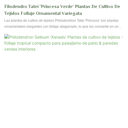
Filodendro Tatei 'Princesa Verde' Plantas De Cultivo De
Tejidos Follaje Ornamental Variegata
Las plantas de cultivo de tejidos Philodendron Tatei 'Princess' son plantas
ornamentales elegantes con follaje abigarrado, lo que las convierte en una
hermosa adición a cualquier espacio interior. Estas plantas se propagan a
través del cultivo de tejidos, asegurando un crecimiento saludable y vigoroso
para su colección.