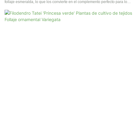
follaje esmeralda, lo que los convierte en el complemento perfecto para los
jardines caseros y los plantadores comerciales. Con su sorprendente parte
inferior roja y los requisitos de atención fácil, estas plantas seguramente
traerán un toque de elegancia tropical a cualquier entorno