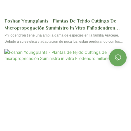
Foshan Youngplants - Plantas De Tejido Cuttings De
Micropropegación Suministro In Vitro Philodendron
Green Princess
Philodendron tiene una amplia gama de especies en la familia Araceae.
Debido a su estética y adaptación de poca luz, están perdurando con los
clientes que colocan en interiores para hogares y oficinas. Sus hojas tienen
cientos de formas y diseños, dependiendo de la especie. Foshan
Youngplants ha estado produciendo alrededor de 40 tipos de especies
buscadas de filodendro y todavía seguimos explorando para más especies.
¡Contáctenos para una reserva!