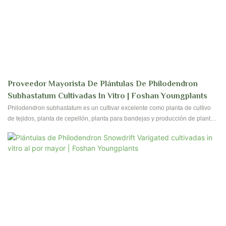
Proveedor Mayorista De Plántulas De Philodendron
Subhastatum Cultivadas In Vitro | Foshan Youngplants
Philodendron subhastatum es un cultivar excelente como planta de cultivo
de tejidos, planta de cepellón, planta para bandejas y producción de plantas
jóvenes, y ofrece un fuerte vigor de crecimiento, atractivo visual y un alto
valor para cultivadores profesionales, revendedores mayoristas y
productores de plantas de follaje.