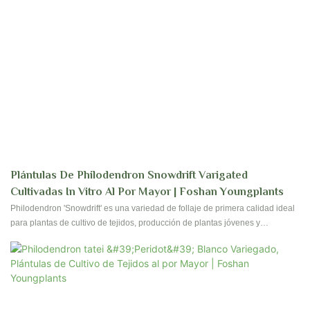
Plántulas De Philodendron Snowdrift Varigated
Cultivadas In Vitro Al Por Mayor | Foshan Youngplants
Philodendron 'Snowdrift' es una variedad de follaje de primera calidad ideal
para plantas de cultivo de tejidos, producción de plantas jóvenes y
programas de revestimiento de bandejas comerciales, que ofrece un
atractivo visual fuerte y un rendimiento de crecimiento constante para
cultivadores y viveros profesionales.