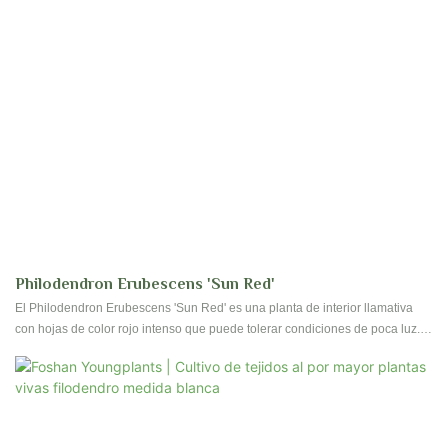
Philodendron Erubescens 'Sun Red'
El Philodendron Erubescens 'Sun Red' es una planta de interior llamativa
con hojas de color rojo intenso que puede tolerar condiciones de poca luz.
Su color vibrante y su fácil cuidado lo convierten en una opción popular para
agregar un toque de color a cualquier espacio interior