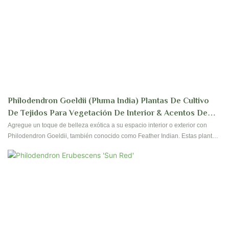
Philodendron Goeldii (pluma India) Plantas De Cultivo
De Tejidos Para Vegetación De Interior & Acentos De
Jardín Tropical
Agregue un toque de belleza exótica a su espacio interior o exterior con
Philodendron Goeldii, también conocido como Feather Indian. Estas plantas
de cultivo de tejidos ofrecen una adición vibrante y exuberante a cualquier
jardín tropical o colección de vegetación