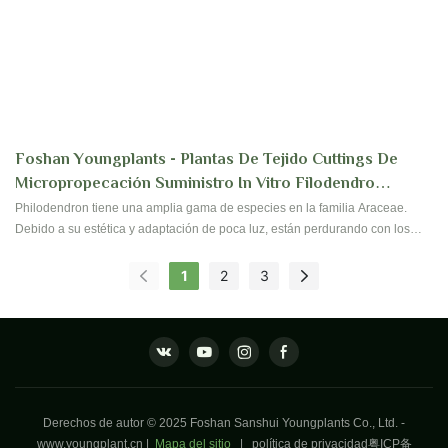
Foshan Youngplants - Plantas De Tejido Cuttings De
Micropropecación Suministro In Vitro Filodendro
Millones
Philodendron tiene una amplia gama de especies en la familia Araceae.
Debido a su estética y adaptación de poca luz, están perdurando con los
clientes que colocan en interiores para hogares y oficinas. Sus hojas tienen
cientos de formas y diseños, dependiendo de la especie. Foshan
1
2
3
Youngplants ha estado produciendo alrededor de 40 tipos de especies
buscadas de filodendro y todavía seguimos explorando para más especies.
¡Contáctenos para una reserva!
Derechos de autor © 2025 Foshan Sanshui Youngplants Co., Ltd. -
www.youngplant.cn
|
Mapa del sitio
|
política de privacidad
粤ICP备