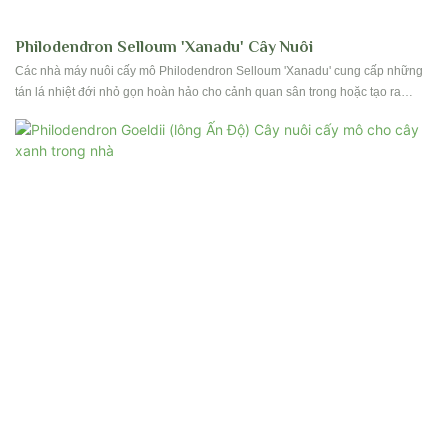
Philodendron Selloum 'Xanadu' Cây Nuôi
Các nhà máy nuôi cấy mô Philodendron Selloum 'Xanadu' cung cấp những
tán lá nhiệt đới nhỏ gọn hoàn hảo cho cảnh quan sân trong hoặc tạo ra
những bức tường xanh trong nhà. Những cây này rất dễ chăm sóc và sẽ
thêm một chút cây xanh tươi tốt vào bất kỳ không gian nào