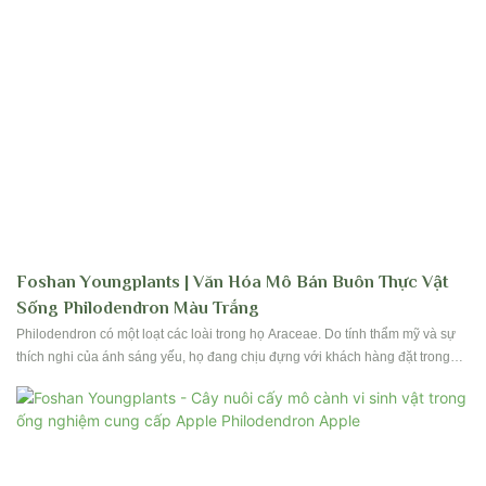
Foshan Youngplants | Văn Hóa Mô Bán Buôn Thực Vật
Sống Philodendron Màu Trắng
Philodendron có một loạt các loài trong họ Araceae. Do tính thẩm mỹ và sự
thích nghi của ánh sáng yếu, họ đang chịu đựng với khách hàng đặt trong
nhà cho nhà và văn phòng. Lá của họ có hàng trăm hình dạng và thiết kế, tùy
thuộc vào loài. Foshan Youngplants đã sản xuất khoảng 40 loại loài được tìm
kiếm theo sau và chúng tôi vẫn tiếp tục khám phá cho nhiều loài hơn. Liên
hệ với chúng tôi để đặt chỗ!