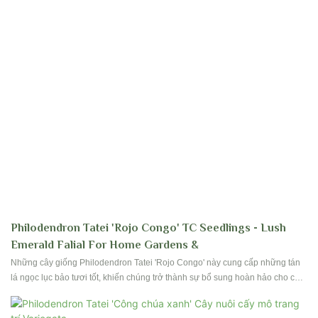
Philodendron Tatei 'Rojo Congo' TC Seedlings - Lush
Emerald Falial For Home Gardens &
Những cây giống Philodendron Tatei 'Rojo Congo' này cung cấp những tán
lá ngọc lục bảo tươi tốt, khiến chúng trở thành sự bổ sung hoàn hảo cho cả
vườn nhà và người trồng thương mại. Với mặt dưới màu đỏ nổi bật và các
yêu cầu chăm sóc dễ dàng