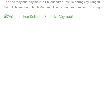
Các nhà máy nuôi cấy mô của Philodendron Tatei là những cây trang trí
thanh lịch với những tán lá đa dạng, khiến chúng trở thành một bổ sung tuyệt
đẹp cho bất kỳ không gian trong nhà nào. Những cây này được nhân giống
thông qua nuôi cấy mô, đảm bảo sự phát triển khỏe mạnh và mạnh mẽ cho
bộ sưu tập của bạn