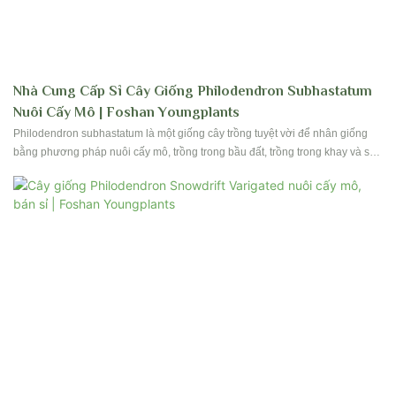
Nhà Cung Cấp Sỉ Cây Giống Philodendron Subhastatum
Nuôi Cấy Mô | Foshan Youngplants
Philodendron subhastatum là một giống cây trồng tuyệt vời để nhân giống
bằng phương pháp nuôi cấy mô, trồng trong bầu đất, trồng trong khay và sản
xuất cây non, mang lại sức sống mạnh mẽ, vẻ ngoài hấp dẫn và giá trị cao
cho người trồng chuyên nghiệp, nhà bán buôn và nhà sản xuất cây cảnh.