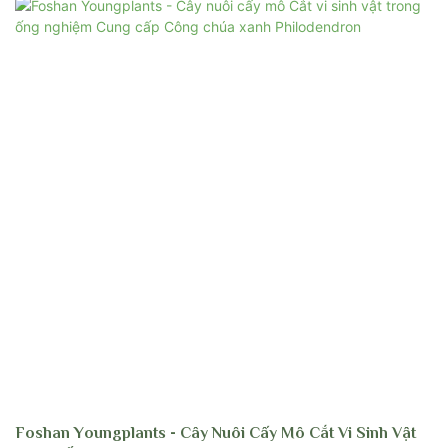
thuộc vào loài. Foshan Youngplants đã sản xuất khoảng 40 loại loài được tìm
kiếm theo sau và chúng tôi vẫn tiếp tục khám phá cho nhiều loài hơn. Liên
hệ với chúng tôi để đặt chỗ!
Foshan Youngplants - Cây Nuôi Cấy Mô Cắt Vi Sinh Vật