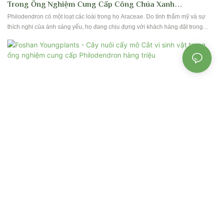
Trong Ống Nghiệm Cung Cấp Công Chúa Xanh
Philodendron
Philodendron có một loạt các loài trong họ Araceae. Do tính thẩm mỹ và sự
thích nghi của ánh sáng yếu, họ đang chịu đựng với khách hàng đặt trong
nhà cho nhà và văn phòng. Lá của họ có hàng trăm hình dạng và thiết kế, tùy
thuộc vào loài. Foshan Youngplants đã sản xuất khoảng 40 loại loài được tìm
kiếm theo sau và chúng tôi vẫn tiếp tục khám phá cho nhiều loài hơn. Liên
hệ với chúng tôi để đặt chỗ!