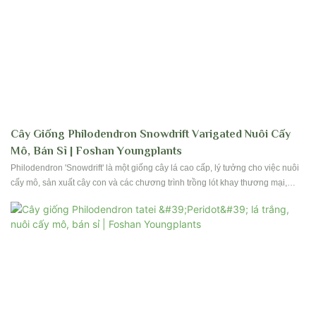
Cây Giống Philodendron Snowdrift Varigated Nuôi Cấy
Mô, Bán Sỉ | Foshan Youngplants
Philodendron 'Snowdrift' là một giống cây lá cao cấp, lý tưởng cho việc nuôi
cấy mô, sản xuất cây con và các chương trình trồng lót khay thương mại,
mang lại vẻ ngoài hấp dẫn và hiệu suất sinh trưởng ổn định cho các nhà
trồng chuyên nghiệp và vườn ươm.