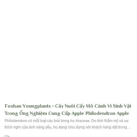
Foshan Youngplants - Cây Nuôi Cấy Mô Cành Vi Sinh Vật
Trong Ống Nghiệm Cung Cấp Apple Philodendron Apple
Philodendron có một loạt các loài trong họ Araceae. Do tính thẩm mỹ và sự
thích nghi của ánh sáng yếu, họ đang chịu đựng với khách hàng đặt trong
nhà cho nhà và văn phòng. Lá của họ có hàng trăm hình dạng và thiết kế, tùy