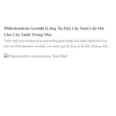
Philodendron Goeldii (lông Ấn Độ) Cây Nuôi Cấy Mô
Cho Cây Xanh Trong Nhà
Thêm một chút vẻ đẹp kỳ lạ vào không gian trong nhà hoặc ngoài trời của
bạn với Philodendron Goeldii, còn được gọi là lông vũ Ấn Độ. Những nhà
máy nuôi cấy mô này cung cấp một sự bổ sung sôi động và tươi tốt cho bất
kỳ khu vườn nhiệt đới hoặc bộ sưu tập cây xanh nào