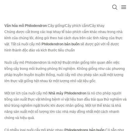
Văn hóa mô Philodendron
Cây giống/Cây phích cắm/Cây khay
Chúng được cắt trong các loại khay tế bào phích cắm khác nhau trong nhà
kính của chúng tôi, đóng gói theo hai cách dựa trên các tính năng của thực
vật. Tất cả nuôi cấy mô
Philodendron bán buôn
sẽ được gửi với rễ được
hình thành độc đáo và kích thước tiêu chuẩn
Nuôi cấy mô Philodendron là một kỹ thuật nhân giống liên quan đến việc
trồng cây trong môi trường phòng thí nghiệm. Không giống như các phương
pháp truyền truyền truyền thống, nuôi cấy mô cho phép sản xuất một lượng
lớn thực vật giống hệt nhau từ một lượng nhỏ vật liệu gốc.
Một lợi ích của nuôi cấy mô
Nhà máy Philodendron
là nó cho phép người
trồng sản xuất thực vật không bệnh vì vật liệu ban đầu trải qua thử nghiệm và
khử trùng nghiêm ngặt trước khi được nhân giống. Một lợi thế khác là khả
năng sản xuất một số lượng lớn các nhà máy đồng nhất một cách nhanh
chóng và hiệu quả.
Có nhiều loại nuôi cấy mô khác nhau
Philodendrons bán buôn
Có sẵn như