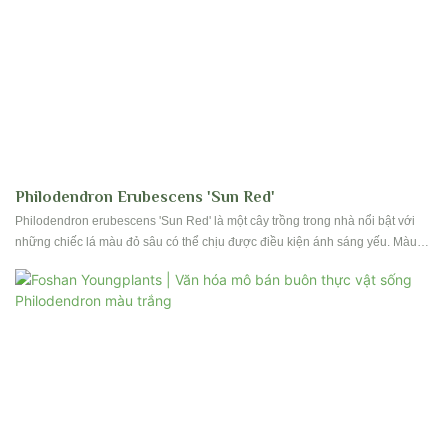
Philodendron Erubescens 'Sun Red'
Philodendron erubescens 'Sun Red' là một cây trồng trong nhà nổi bật với
những chiếc lá màu đỏ sâu có thể chịu được điều kiện ánh sáng yếu. Màu
sắc rực rỡ và sự chăm sóc dễ dàng của nó làm cho nó trở thành một lựa
chọn phổ biến để thêm một màu sắc vào bất kỳ không gian trong nhà nào