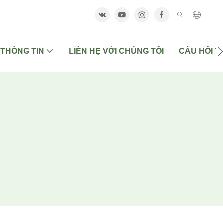
THÔNG TIN
LIÊN HỆ VỚI CHÚNG TÔI
CÂU HỎI 