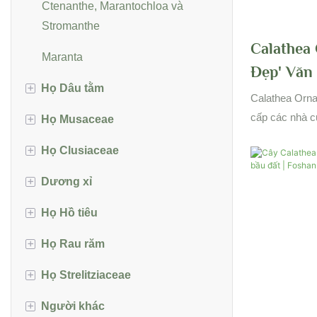
Homalomena
Ctenanthe, Marantochloa và
Stromanthe
Monstera
Calathea 
Maranta
Philodendron
Đẹp' Văn
+
Họ Dâu tằm
Cấp Thực
Calathea Orna
Pothos
cấp các nhà c
+
Họ Musaceae
Cây sung
Schismatoglottis
Trung Quốc cu
+
Họ Clusiaceae
Musa
chất lượng ca
SpathiPhyllum
đam mê và ngư
+
Dương xỉ
Ensete
Clusia
Syngonium
mô của chúng
+
đảm bảo sự ph
Họ Hồ tiêu
Asplenium
Xanthosoma
rỡ
+
Họ Rau răm
Họ Blechnaceae
Peperomia
+
Họ Strelitziaceae
Họ Davalliaceae
Coccoloba
+
Người khác
Họ Polypodiaceae
Hoa thiên lý