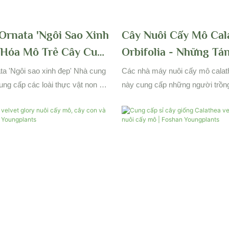
Ornata 'Ngôi Sao Xinh
Cây Nuôi Cấy Mô Cal
 Hóa Mô Trẻ Cây Cung
Orbifolia - Những Tá
 Vật Ở Trung Quốc
Lớn Với Các Mẫu Sọc
ta 'Ngôi sao xinh đẹp' Nhà cung
Các nhà máy nuôi cấy mô calath
Người Trồng Bán Buô
ung cấp các loài thực vật non ở
này cung cấp những người trồng
ng cấp các nhà máy trang trí
những tán lá tròn với các mẫu sọ
Nhà
o và độc đáo cho những người
khiến chúng trở thành một bổ su
ời thu gom. Cây tán lá non nuôi
cho bất kỳ không gian trong nh
 được nuôi dưỡng cẩn thận để
cho những người muốn thêm mộ
át triển lành mạnh và vẻ đẹp rực
nhiệt đới vào bộ sưu tập thực v