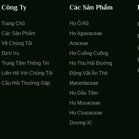
tôi cung cấp các nhà máy nuôi 
Công Ty
Các Sản Phẩm
calathea Bella chất lượng cao,
phát triển ổn định và các mẫu lá
Trang Chủ
Họ Ô Rô
Các Sản Phẩm
Họ Agavaceae
Về Chúng Tôi
Araceae
Dịch Vụ
Họ Cuồng Cuồng
Trung Tâm Thông Tin
Họ Thu Hải Đường
Liên Hệ Với Chúng Tôi
Động Vật Ăn Thịt
Câu Hỏi Thường Gặp
Marantaceae
Họ Dâu Tằm
Họ Musaceae
Họ Clusiaceae
Dương Xỉ