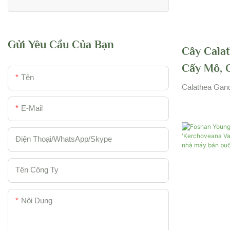
Ravenala
Cây tre
Woody & Cây bụi
Gửi Yêu Cầu Của Bạn
Cây Calat
Cấy Mô, C
Tên
Foshan Y
Calathea Gand
E-Mail
Điện Thoại/WhatsApp/Skype
Tên Công Ty
Nội Dung