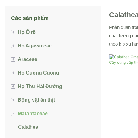
Calathe
Các sản phẩm
Phần quan trọ
+
Họ Ô rô
chất lượng ca
theo kịp xu h
+
Họ Agavaceae
Aphelandra
+
Araceae
Fittonia
Cordylline
+
Họ Cuồng Cuồng
Draceana
Aglaonema
+
Họ Thu Hải Đường
Sansevieria
Alocasia/Colocasia
Schefflera
+
Động vật ăn thịt
Anthurium
Thu hải đường
-
Marantaceae
Caladi
Nepenthes
Dieffenbachia
Calathea