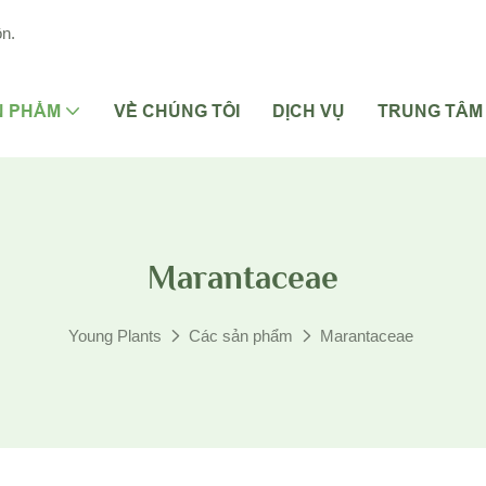
n.
N PHẨM
VỀ CHÚNG TÔI
DỊCH VỤ
TRUNG TÂM 
Marantaceae
Young Plants
Các sản phẩm
Marantaceae