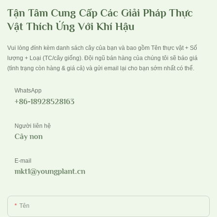
Tận Tâm Cung Cấp Các Giải Pháp Thực
Vật Thích Ứng Với Khí Hậu
Vui lòng đính kèm danh sách cây của bạn và bao gồm Tên thực vật + Số
lượng + Loại (TC/cây giống). Đội ngũ bán hàng của chúng tôi sẽ báo giá
(tình trạng còn hàng & giá cả) và gửi email lại cho bạn sớm nhất có thể.
WhatsApp
+86-18928528163
Người liên hệ
Cây non
E-mail
mkt1@youngplant.cn
Tên