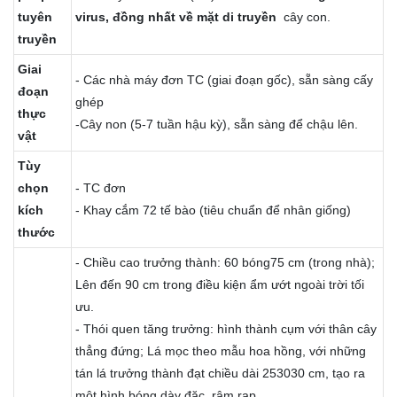
tuyên
virus, đồng nhất về mặt di truyền
cây con.
truyền
Giai
- Các nhà máy đơn TC (giai đoạn gốc), sẵn sàng cấy
đoạn
ghép
thực
-Cây non (5-7 tuần hậu kỳ), sẵn sàng để chậu lên.
vật
Tùy
chọn
- TC đơn
kích
- Khay cắm 72 tế bào (tiêu chuẩn để nhân giống)
thước
- Chiều cao trưởng thành: 60 bóng75 cm (trong nhà);
Lên đến 90 cm trong điều kiện ẩm ướt ngoài trời tối
ưu.
- Thói quen tăng trưởng: hình thành cụm với thân cây
thẳng đứng; Lá mọc theo mẫu hoa hồng, với những
tán lá trưởng thành đạt chiều dài 253030 cm, tạo ra
một hình bóng dày đặc, rậm rạp.