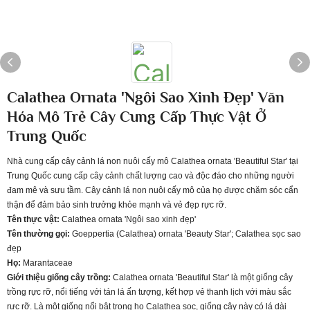
Calathea Ornata 'Ngôi Sao Xinh Đẹp' Văn
Hóa Mô Trẻ Cây Cung Cấp Thực Vật Ở
Trung Quốc
Nhà cung cấp cây cảnh lá non nuôi cấy mô Calathea ornata 'Beautiful Star' tại
Trung Quốc cung cấp cây cảnh chất lượng cao và độc đáo cho những người
đam mê và sưu tầm. Cây cảnh lá non nuôi cấy mô của họ được chăm sóc cẩn
thận để đảm bảo sinh trưởng khỏe mạnh và vẻ đẹp rực rỡ.
Tên thực vật:
Calathea ornata 'Ngôi sao xinh đẹp'
Tên thường gọi:
Goeppertia (Calathea) ornata 'Beauty Star'; Calathea sọc sao
đẹp
Họ:
Marantaceae
Giới thiệu giống cây trồng:
Calathea ornata 'Beautiful Star' là một giống cây
trồng rực rỡ, nổi tiếng với tán lá ấn tượng, kết hợp vẻ thanh lịch với màu sắc
rực rỡ. Là một giống nổi bật trong họ Calathea sọc, giống cây này có lá dài