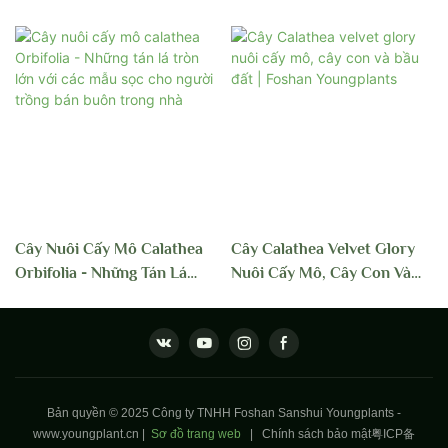
Cây Nuôi Cấy Mô Calathea
Cây Calathea Velvet Glory
Orbifolia - Những Tán Lá
Nuôi Cấy Mô, Cây Con Và
Tròn Lớn Với Các Mẫu Sọc
Bầu Đất | Foshan
Cho Người Trồng Bán Buôn
Youngplants
Trong Nhà
Bản quyền © 2025 Công ty TNHH Foshan Sanshui Youngplants -
www.youngplant.cn
|
Sơ đồ trang web
|
Chính sách bảo mật
粤ICP备