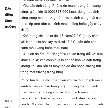
- Yêu cầu ánh sáng: Phát triển mạnh trong ánh sáng
Đặc
sáng, gián tiếp (8.0001515.000 Lux); dung nạp ánh
điểm
sáng trung bình nhưng tránh được ánh sáng mặt trời
tăng
trực tiếp (mờ dần các tĩnh mạch hồng hoặc gây cháy
trưởng
xịt lá).
- Khả năng chịu nhiệt độ: 18 Ném27 ° C (nhạy cảm
với lạnh; thiệt hại xảy ra dưới 15 ° C, dẫn đến các
cạnh màu vàng hoặc màu nâu).
- Ưu tiên độ ẩm: 60 Hàng80% (quan trọng đối với sức
khỏe của lá; các cạnh của lá có thể khô và nâu trong
không khí khô rốn từ máy tạo độ ẩm hoặc sương mù
trong môi trường trong nhà).
Ph có tán lá: Lá mới xuất hiện với các tĩnh mạch màu
xanh lá cây và màu hồng nhạt, trưởng thành thành
màu xanh đậm bóng với các tĩnh mạch màu hồng
neon rực rỡ chạy song song từ midrib đến các cạnh
Màu
của lá. Mặt dưới lá có màu xanh nhạt với màu tím tinh
sắc