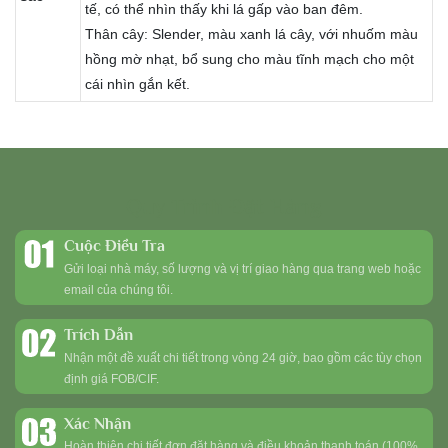
tế, có thể nhìn thấy khi lá gấp vào ban đêm.
Thân cây: Slender, màu xanh lá cây, với nhuốm màu
hồng mờ nhạt, bổ sung cho màu tĩnh mạch cho một
cái nhìn gắn kết.
Quy Trình Đặt Hàng
Cuộc Điều Tra
Gửi loại nhà máy, số lượng và vị trí giao hàng qua trang web hoặc
email của chúng tôi.
Trích Dẫn
Nhận một đề xuất chi tiết trong vòng 24 giờ, bao gồm các tùy chọn
định giá FOB/CIF.
Xác Nhận
Hoàn thiện chi tiết đơn đặt hàng và điều khoản thanh toán (100%