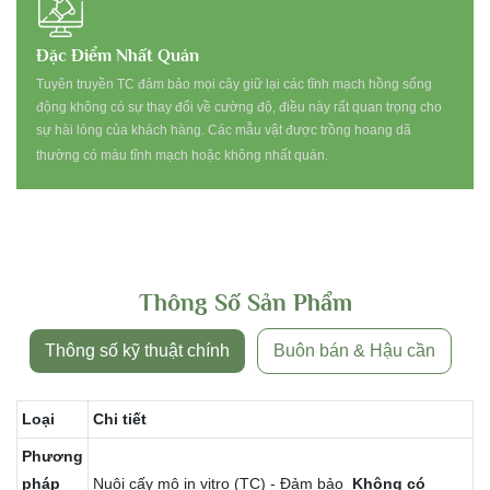
Đặc Điểm Nhất Quán
Tuyên truyền TC đảm bảo mọi cây giữ lại các tĩnh mạch hồng sống
động không có sự thay đổi về cường độ, điều này rất quan trọng cho
sự hài lòng của khách hàng. Các mẫu vật được trồng hoang dã
thường có màu tĩnh mạch hoặc không nhất quán.
Thông Số Sản Phẩm
Thông số kỹ thuật chính
Buôn bán & Hậu cần
Loại
Chi tiết
Phương
pháp
Nuôi cấy mô in vitro (TC) - Đảm bảo
Không có