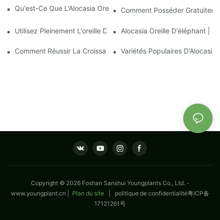
Qu'est-Ce Que L'Alocasia Oreille D'éléphant ? | Jeunes Plants
Comment Posséder Gratuitement
Utilisez Pleinement L'oreille D'éléphant D'Alocasia Pour Optimise
Alocasia Oreille D'éléphant | J
Comment Réussir La Croissance De Jeunes Plants D'Aglaonema
Variétés Populaires D'Alocasia 
Copyright © 2026 Foshan Sanshui Youngplants Co., Ltd. -
www.youngplant.cn
|
Plan du site
|
politique de confidentialité
粤ICP备
17121261号