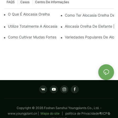
FAQS
Casos
Centro De Informações
O Que É Alocasia Orelha De Elefante | Youngplants
Como Ter Alocasia Orelha De E
Utilize Totalmente A Alocasia Orelha De Elefante Para Aprimora
Alocasia Orelha De Elefante | 
Como Cultivar Mudas Fortes De Aglaonema Com Sucesso
Variedades Populares De Aloca
Copyright © 2026 Foshan Sanshui Youngplants Co., Ltd. -
www.youngplant.cn
|
Mapa do site
|
política de Privacidade
粤ICP备