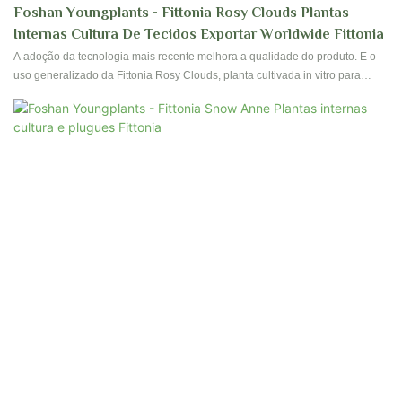
Foshan Youngplants - Fittonia Rosy Clouds Plantas
Internas Cultura De Tecidos Exportar Worldwide Fittonia
A adoção da tecnologia mais recente melhora a qualidade do produto. E o
uso generalizado da Fittonia Rosy Clouds, planta cultivada in vitro para
cultivo em vasos e jardins, exportada para todo o mundo, contribui para sua
grande aceitação no mercado. Além disso, o produto foi desenvolvido para
atender às diferentes preferências e demandas.