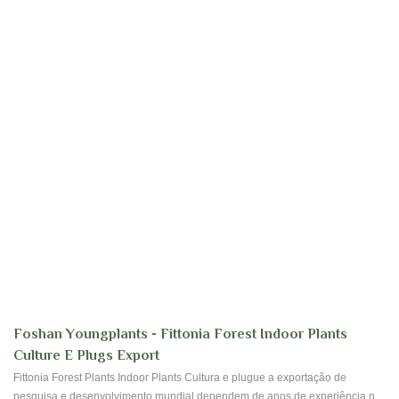
Foshan Youngplants - Fittonia Forest Indoor Plants
Culture E Plugs Export
Fittonia Forest Plants Indoor Plants Cultura e plugue a exportação de
pesquisa e desenvolvimento mundial dependem de anos de experiência no