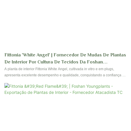
Fittonia 'White Angel' | Fornecedor De Mudas De Plantas
De Interior Por Cultura De Tecidos Da Foshan
Youngplants
A planta de interior Fittonia White Angel, cultivada in vitro e em plugs,
apresenta excelente desempenho e qualidade, conquistando a confiança e
o apoio dos clientes e obtendo cada vez mais reconhecimento e reputação
no mercado.