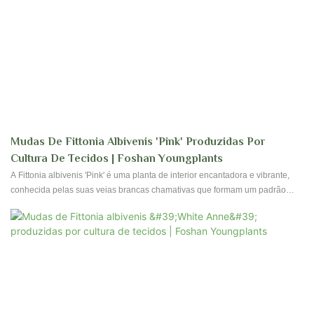
Mudas De Fittonia Albivenis 'Pink' Produzidas Por
Cultura De Tecidos | Foshan Youngplants
A Fittonia albivenis 'Pink' é uma planta de interior encantadora e vibrante,
conhecida pelas suas veias brancas chamativas que formam um padrão
intrincado nas folhas, criando um belo contraste com o exuberante fundo
rosa-avermelhado.