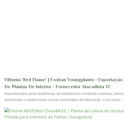
Fittonia 'Red Flame' | Foshan Youngplants - Exportação
De Plantas De Interior - Fornecedor Atacadista TC
Impulsionados pelas tendências da indústria em constante mudança, temos
aprimorado e modernizado nossas tecnologias de fabricação. Com essas
propriedades comprovadas, a Fittonia Red Flame, planta ornamental de
interior, desempenha um papel importante no mercado de plantas para
jardinagem e flores.