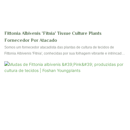
Fittonia Albivenis 'Fitnia' Tissue Culture Plants
Fornecedor Por Atacado
Somos um fornecedor atacadista das plantas de cultura de tecidos de
Fittonia Albivenis 'Fitnia', conhecidas por sua folhagem vibrante e intrincada.
Nossas plantas são perfeitas para adicionar um toque de cor e textura a
qualquer espaço interno, tornando -as uma escolha popular para
entusiastas e varejistas de plantas