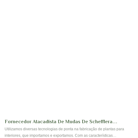
Fornecedor Atacadista De Mudas De Schefflera
Octophylla Amate Para Cultura De Tecidos | Foshan
Utilizamos diversas tecnologias de ponta na fabricação de plantas para
interiores, que importamos e exportamos. Com as características
Youngplants