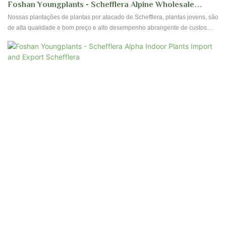
Foshan Youngplants - Schefflera Alpine Wholesale
Plantlets Cultura De Tecidos Plantas Jovens Schefflera
Nossas plantações de plantas por atacado de Schefflera, plantas jovens, são
de alta qualidade e bom preço e alto desempenho abrangente de custos.
Uma vez lançado, eles receberam muita atenção do mercado.