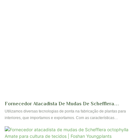
Fornecedor Atacadista De Mudas De Schefflera
Havaiana Para Cultura De Tecidos | Foshan Youngplants
Utilizamos diversas tecnologias de ponta na fabricação de plantas para
interiores, que importamos e exportamos. Com as características
mencionadas, o produto tem ampla aplicação no setor de plantas
ornamentais e de jardinagem.