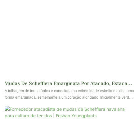
Mudas De Schefflera Emarginata Por Atacado, Estacas E
Cultura De Tecidos | Foshan Youngplants
A folhagem de forma única é conectada na extremidade estreita e exibe uma
forma emarginada, semelhante a um coração alongado. Inicialmente verde
claro, as folhas escurecem com a idade