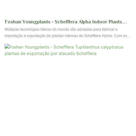
Foshan Youngplants - Schefflera Alpha Indoor Plants
Import And Export Schefflera
Múltiplas tecnologias líderes do mundo são adotadas para fabricar a
importação e exportação de plantas internas de Schefflera Alpine. Com os
recursos mencionados acima, o produto pode ser amplamente encontrado
na flor & Campo (s) da planta de jardinagem.