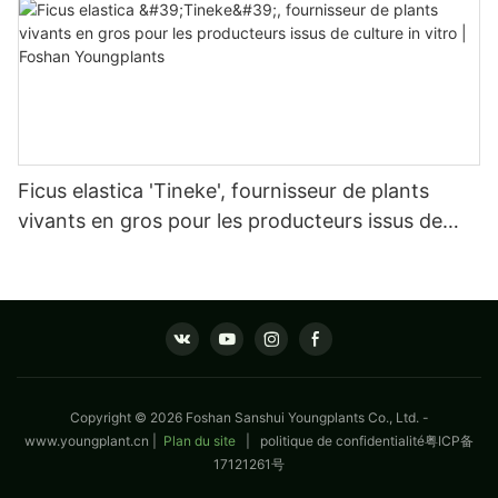
Ficus elastica 'Tineke', fournisseur de plants
vivants en gros pour les producteurs issus de
culture in vitro | Foshan Youngplants
Copyright © 2026 Foshan Sanshui Youngplants Co., Ltd. -
www.youngplant.cn
|
Plan du site
|
politique de confidentialité
粤ICP备
17121261号