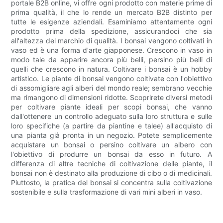
portale B2B online, vi offre ogni prodotto con materie prime di
prima qualità, il che lo rende un mercato B2B distinto per
tutte le esigenze aziendali. Esaminiamo attentamente ogni
prodotto prima della spedizione, assicurandoci che sia
all'altezza del marchio di qualità. I ​​bonsai vengono coltivati ​​in
vaso ed è una forma d'arte giapponese. Crescono in vaso in
modo tale da apparire ancora più belli, persino più belli di
quelli che crescono in natura. Coltivare i bonsai è un hobby
artistico. Le piante di bonsai vengono coltivate con l'obiettivo
di assomigliare agli alberi del mondo reale; sembrano vecchie
ma rimangono di dimensioni ridotte. Scoprirete diversi metodi
per coltivare piante ideali per scopi bonsai, che vanno
dall'ottenere un controllo adeguato sulla loro struttura e sulle
loro specifiche (a partire da piantine e talee) all'acquisto di
una pianta già pronta in un negozio. Potete semplicemente
acquistare un bonsai o persino coltivare un albero con
l'obiettivo di produrre un bonsai da esso in futuro. A
differenza di altre tecniche di coltivazione delle piante, il
bonsai non è destinato alla produzione di cibo o di medicinali.
Piuttosto, la pratica del bonsai si concentra sulla coltivazione
sostenibile e sulla trasformazione di vari mini alberi in vaso.