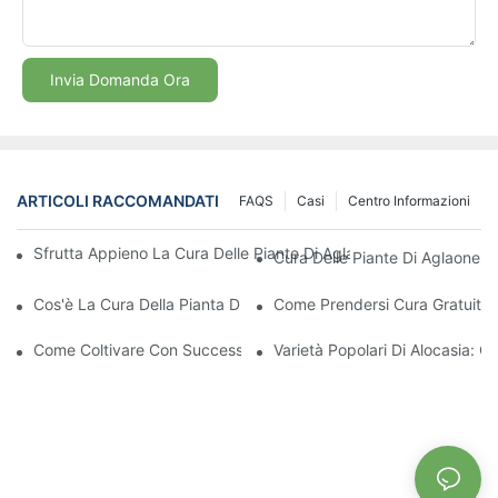
Invia Domanda Ora
ARTICOLI RACCOMANDATI
FAQS
Casi
Centro Informazioni
Sfrutta Appieno La Cura Delle Piante Di Aglaonema Colorate Per 
Cura Delle Piante Di Aglaonema
Cos'è La Cura Della Pianta Di Aglaonema Colorata | Giovani Pian
Come Prendersi Cura Gratuitam
Come Coltivare Con Successo Piantine Di Aglaonema Forti
Varietà Popolari Di Alocasia: C