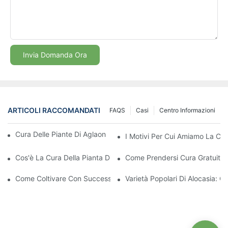
Invia Domanda Ora
ARTICOLI RACCOMANDATI
FAQS
Casi
Centro Informazioni
Cura Delle Piante Di Aglaonema Colorate | Giovani Piante
I Motivi Per Cui Amiamo La Cur
Cos'è La Cura Della Pianta Di Aglaonema Colorata | Giovani Pian
Come Prendersi Cura Gratuitam
Come Coltivare Con Successo Piantine Di Aglaonema Forti
Varietà Popolari Di Alocasia: C