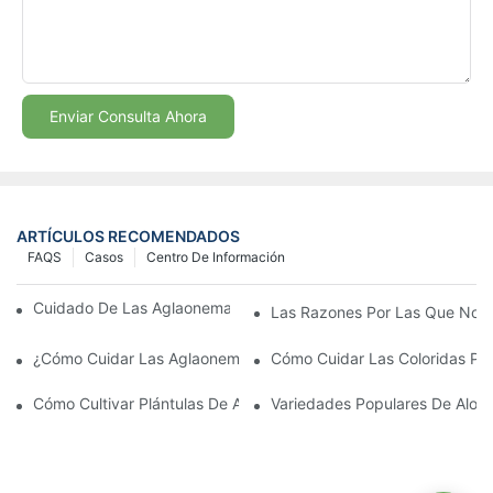
Enviar Consulta Ahora
ARTÍCULOS RECOMENDADOS
FAQS
Casos
Centro De Información
Cuidado De Las Aglaonemas Coloridas | Plantas Jóvenes
Las Razones Por Las Que Nos 
¿Cómo Cuidar Las Aglaonemas De Colores? | Youngplants
Cómo Cuidar Las Coloridas Pl
Cómo Cultivar Plántulas De Aglaonema Fuertes Con Éxito
Variedades Populares De Aloca