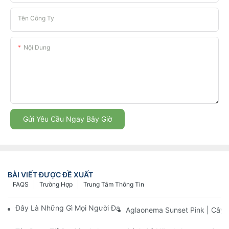
Tên Công Ty
Nội Dung
Gửi Yêu Cầu Ngay Bây Giờ
BÀI VIẾT ĐƯỢC ĐỀ XUẤT
FAQS
Trường Hợp
Trung Tâm Thông Tin
Đây Là Những Gì Mọi Người Đang Nói Về Aglaonema Sunset Pi
Aglaonema Sunset Pink | Cây