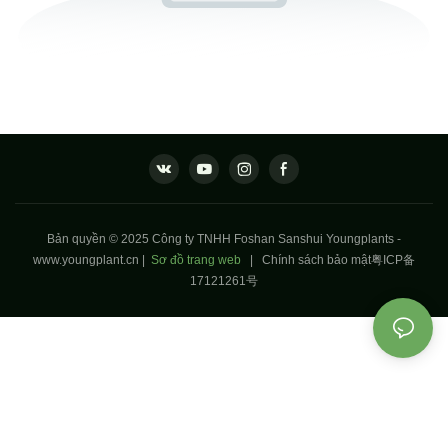
Bản quyền © 2025 Công ty TNHH Foshan Sanshui Youngplants -
www.youngplant.cn
|
Sơ đồ trang web
|
Chính sách bảo mật
粤ICP备
17121261号