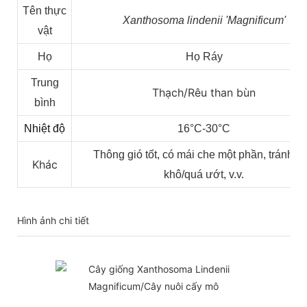
Tên thực
Xanthosoma lindenii 'Magnificum'
vật
Họ
Họ Ráy
Trung
Thạch/Rêu than bùn
bình
Nhiệt độ
16°C-30°C
Thông gió tốt, có mái che một phần, tránh q
Khác
khô/quá ướt, v.v.
Hình ảnh chi tiết