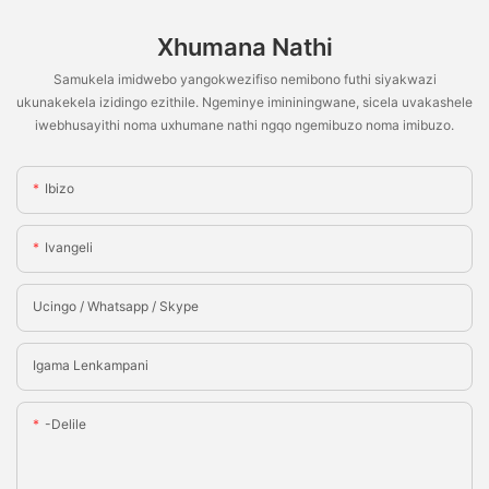
Xhumana Nathi
Samukela imidwebo yangokwezifiso nemibono futhi siyakwazi
ukunakekela izidingo ezithile. Ngeminye imininingwane, sicela uvakashele
iwebhusayithi noma uxhumane nathi ngqo ngemibuzo noma imibuzo.
Ibizo
Ivangeli
Ucingo / Whatsapp / Skype
Igama Lenkampani
-delile