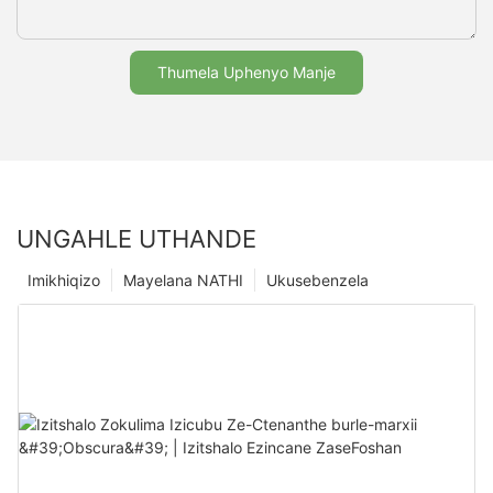
Thumela Uphenyo Manje
UNGAHLE UTHANDE
Imikhiqizo
Mayelana NATHI
Ukusebenzela